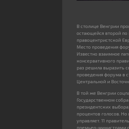
В столице Венгрии про
остающейся второй по 
правоцентристской Евр
Место проведения фору
Известно взаимное пат
консервативного прави
раз решила выразить 
проведения форума в с
Центральной и Восточн
В той же Венгрии соцп
Государственном собран
президентских выборах
процентов голосов. Но 
управляет. 11 правител
премьер-министрами со