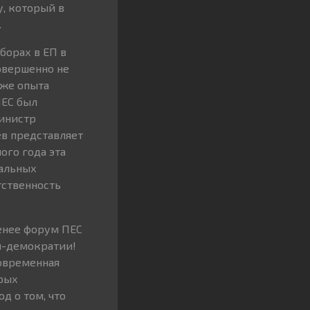
, который в
.
борах в ЕП в
овершенно не
 же опыта
ПЕС был
инистр
ев представляет
ого года эта
нальных
тственность
менее форум ПЕС
л-демократии!
современная
орых
д о том, что