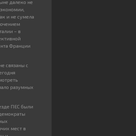
ыне далеко не
 экономии,
ак и не сумела
лючением
талии – в
ективной
ента Франции
е связаны с
сегодня
мотреть
мало разумных
езде ПЕС были
-демократы
ных
чих мест в
ан и