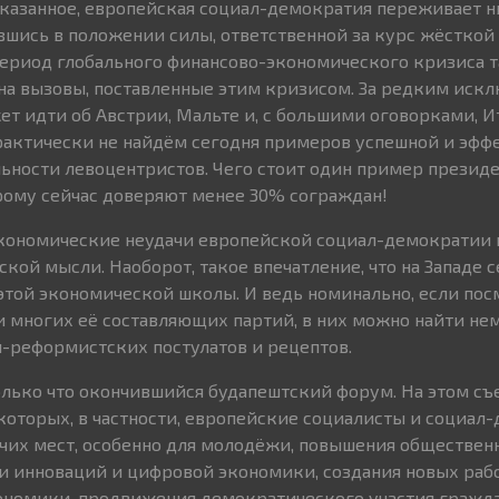
казанное, европейская социал-демократия переживает н
вшись в положении силы, ответственной за курс жёсткой
ериод глобального финансово-экономического кризиса т
на вызовы, поставленные этим кризисом. За редким иск
ет идти об Австрии, Мальте и, с большими оговорками, И
рактически не найдём сегодня примеров успешной и эфф
ьности левоцентристов. Чего стоит один пример презид
рому сейчас доверяют менее 30% сограждан!
кономические неудачи европейской социал-демократии н
кой мысли. Наоборот, такое впечатление, что на Западе 
этой экономической школы. И ведь номинально, если пос
 многих её составляющих партий, в них можно найти не
-реформистских постулатов и рецептов.
олько что окончившийся будапештский форум. На этом съ
которых, в частности, европейские социалисты и социал
чих мест, особенно для молодёжи, повышения обществен
 инноваций и цифровой экономики, создания новых рабо
ономики, продвижения демократического участия гражд