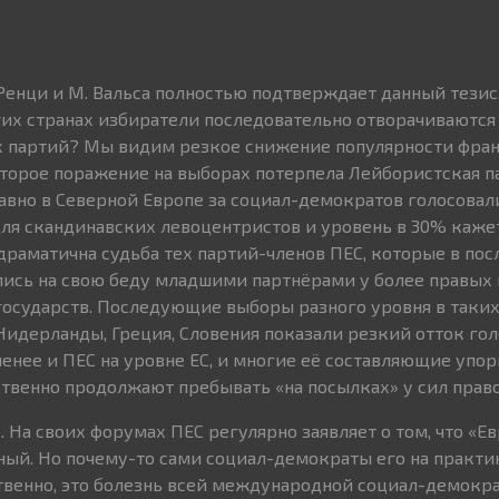
 Ренци и М. Вальса полностью подтверждает данный тезис.
огих странах избиратели последовательно отворачиваются
 партий? Мы видим резкое снижение популярности фра
второе поражение на выборах потерпела Лейбористская п
давно в Северной Европе за социал-демократов голосовал
для скандинавских левоцентристов и уровень в 30% каже
драматична судьба тех партий-членов ПЕС, которые в по
ись на свою беду младшими партнёрами у более правых 
государств. Последующие выборы разного уровня в таких 
Нидерланды, Греция, Словения показали резкий отток гол
менее и ПЕС на уровне ЕС, и многие её составляющие упор
твенно продолжают пребывать «на посылках» у сил право
. На своих форумах ПЕС регулярно заявляет о том, что «Е
рный. Но почему-то сами социал-демократы его на практи
твенно, это болезнь всей международной социал-демокр