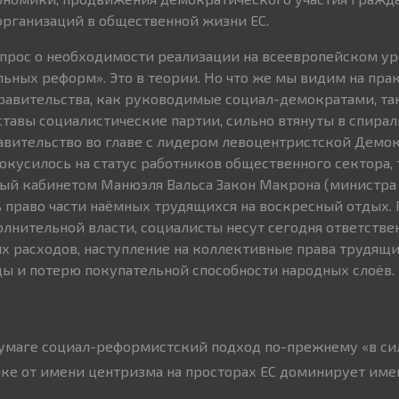
рганизаций в общественной жизни ЕС.
опрос о необходимости реализации на всеевропейском у
ьных реформ». Это в теории. Но что же мы видим на пра
равительства, как руководимые социал-демократами, та
тавы социалистические партии, сильно втянуты в спира
авительство во главе с лидером левоцентристской Демо
окусилось на статус работников общественного сектора, 
ый кабинетом Манюэля Вальса Закон Макрона (министра
 право части наёмных трудящихся на воскресный отдых. 
олнительной власти, социалисты несут сегодня ответстве
 расходов, наступление на коллективные права трудящи
ы и потерю покупательной способности народных слоёв.
 бумаге социал-реформистский подход по-прежнему «в сил
ке от имени центризма на просторах ЕС доминирует име