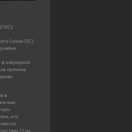
(ПЕС),
го Союза (ЕС).
учайно.
С в очередной
на причина
транах
а в
шем мае
 трёх
тем, кто
вляются
ьствах 17 из