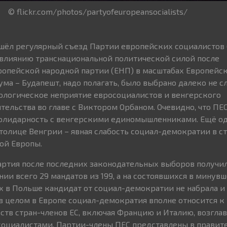
© flickr.com/photos/partyofeuropeansocialists/
шёл регулярный съезд Партии европейских социалистов 
влиянию транснациональной политической силой после
опейской народной партии (ЕНП) в масштабах Европейско
ма – Будапешт, надо полагать, было выбрано далеко не сл
ологическое неприятие евросоциалистов и венгерского
тельства во главе с Виктором Орбаном. Очевидно, что ПЕ
солидарность с венгерскими единомышленниками. Ещё од
толице Венгрии – явная слабость социал-демократии в с
ой Европы.
артия после последних законодательных выборов получил
ии всего 29 мандатов из 199, а на состоявшихся в минув
 в Польше кандидат от социал-демократии не набрала и
в целом в Европе социал-демократия вполне относится к 
ьств стран-членов ЕС, включая Францию и Италию, возгла
циалистами. Партии-члены ПЕС представлены в правител