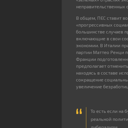
неправительственных о
В общем, ПЕС ставит в
«прогрессивных социал
большинстве случаев п
включающие в свои сос
экономии. В Италии пр
партии Маттео Ренци п
Франции подготовленн
предполагает отменить
находясь в составе исп
сокращение социальных
увеличение безработиц
То есть если на
реальной полити
либерализм.