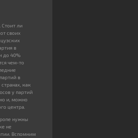
 Стоит ли
 от своих
нцузских
артия в
и до 40%
тся чем-то
следние
партий в
странах, как
осов у партий
но и, можно
го центра.
вропе нужны
ке не
атии. Вспомним