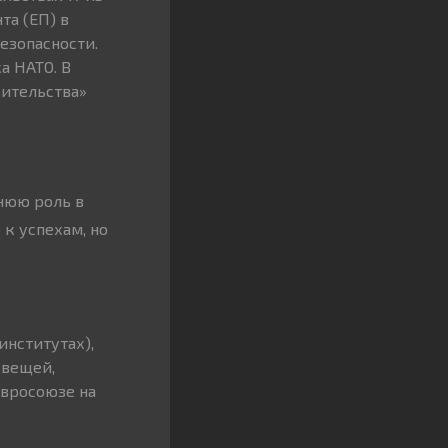
та (ЕП) в
езопасности.
а НАТО. В
вительства»
нюю роль в
 к успехам, но
институтах),
 вещей,
Евросоюзе на