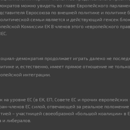
емократов можно увидеть во главе Европейского парламен
дставителя Евросоюза по внешней политике и политике б
олитической семьи является и действующий генсек блок
пейской Комиссии ЕК 8 членов этого «европейского пра
ЕС.
социал-демократия продолжает играть далеко не послед
итике и, естественно, имеет прямое отношение не только
ропейской интеграции.
к на уровне ЕС (в ЕК, ЕП, Совете ЕС и прочих европейских 
тран-членов ЕС силой, отвечающей за реальное положение
тией – участницей своеобразной «большой коалиции» в 
 и либералов.