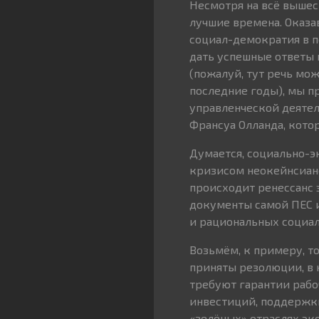
Несмотря на всё вышес
лучшие времена. Оказа
социал-демократия в п
дать успешные ответы 
(пожалуй, тут речь мож
последние годы), мы п
управленческой деятел
Франсуа Олланда, кото
Думается, социально-э
кризисом неокейнсианс
происходит ренессанс 
документы самой ПЕС и
и рациональных социал
Возьмём, к примеру, т
приняты резолюции, в 
требуют гарантии рабо
инвестиций, поддержки
«зелёных» отраслях эк