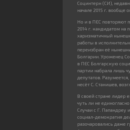
Социнтерн (СИ), недав
начале 2015 г. вообще 
Но и в ПЕС повторяют п
2014 г. кандидатом на
харизматичный нынешн
работы в исполнительн
переизбран её нынешн
Болгарии. Уроженец Со
в ПЕС Болгарскую соци
партии набрала лишь ч
депутатов. Разумеется
несёт С. Станишев, возг
В своей стране лидер 
чуть ли не единогласн
Случаи с Г. Папандреу 
социал-демократия дел
разочаровались даже г