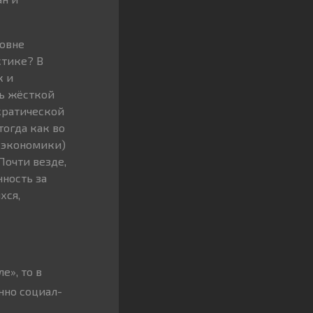
ровне
ктике? В
к и
ль жёсткой
кратической
тогда как во
 экономики)
Почти везде,
нность за
хся,
е», то в
нно социал-