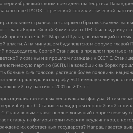
но переизбравший своим президентом Георгеса Папандреу
оказался вне ПАСОК – греческой социалистической партии
ерсональные странности «старшего брата». Скажем, на вы
 пост главы Европейской Комиссии от ПЕС был выдвинут с
ий председатель ЕП Мартин Шульц, не имеющий к тому
ой власти. А на минувшем будапештском форуме главой 
ий председатель Сергей Станишев, в прошлом премьер-м
ветской Украины и в прошлом гражданин СССР С. Станиш
алистическую партию (БСП). На всеобщих выборах прошл
уть больше 15% голосов, растеряв более половины нацио
, за электоральную катастрофу БСП немалую личную отве
лавлявший эту партию с 2001 по 2014 гг.
евросоциалистов весьма непопулярная фигура. И тем не 
о переизбирает С. Станишева лидером европейской социа
и С. Станишевым ставят вполне логичный вопрос: почему 
ает ставку на фигуры политических неудачников, в кот
раждане их собственных государств? Напрашивается выво