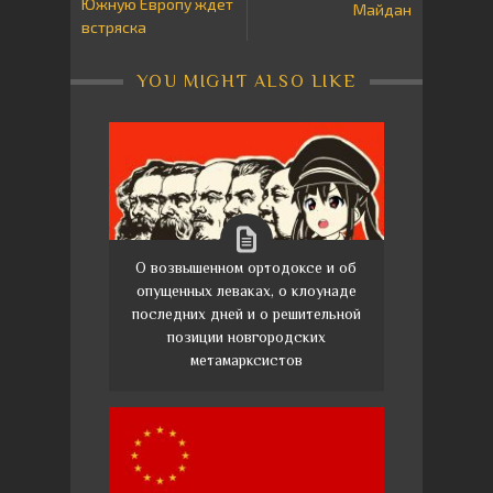
Южную Европу ждёт
Майдан
встряска
YOU MIGHT ALSO LIKE
О возвышенном ортодоксе и об
опущенных леваках, о клоунаде
последних дней и о решительной
позиции новгородских
метамарксистов