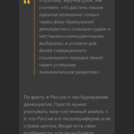
считаем
,
что
достичь
наших
идеалов
возможно
только
через
фазу
буржуазной
демократии
с
сильным
судом
и
честными
и
конкурентными
выборами
,
а
условия
для
более
совершенного
социального
порядка
лежат
через
успешное
экономическое
развитие»
По факту в России и так буржуазная
демократия. Просто нужно
учитывать мир-системный анализ, т.
е. что Россия это полупериферия, а не
страна центра. Везде есть свои
особенности, и если на бумаге