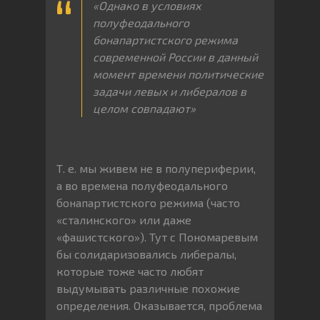
«Однако
в
условиях
полуфеодального
бонапартистского
режима
современной
России
в
данный
момент
времени
политические
задачи
левых
и
либералов
в
целом
совпадают»
Т. е. мы живем не в полупериферии,
а во времена полуфеодального
бонапартистского режима (часто
«сталинского» или даже
«фашистского»). Тут с Пономаревым
бы солидаризовались либералы,
которые тоже часто любят
выдумывать различные похожие
определения. Оказывается, проблема