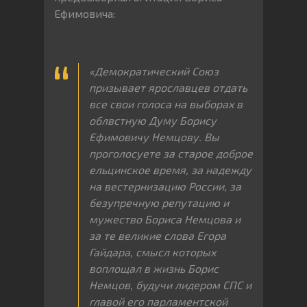
Ефимовича:
«Демократический
Союз
призывает
ярославцев
отдать
все
свои
голоса
на
выборах
в
облвстную
Думу
Борису
Ефимовичу
Немцову
.
Вы
проголосуете
за
старое
доброе
ельцинское
время
,
за
надежду
на
вестернизацию
России
,
за
безупречную
репутацию
и
мужество
Бориса
Немцова
и
за
те
великие
слова
Егора
Гайдара
,
смысл
которых
воплощал
в
жизнь
Борис
Немцов
,
будучи
лидером
СПС
и
главой
его
парламентской