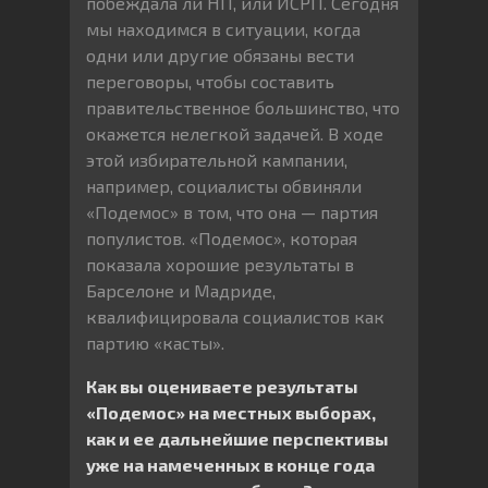
побеждала ли НП, или ИСРП. Сегодня
мы находимся в ситуации, когда
одни или другие обязаны вести
переговоры, чтобы составить
правительственное большинство, что
окажется нелегкой задачей. В ходе
этой избирательной кампании,
например, социалисты обвиняли
«Подемос» в том, что она — партия
популистов. «Подемос», которая
показала хорошие результаты в
Барселоне и Мадриде,
квалифицировала социалистов как
партию «касты».
Как вы оцениваете результаты
«Подемос» на местных выборах,
как и ее дальнейшие перспективы
уже на намеченных в конце года