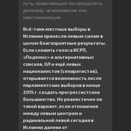
путь, позволяющий им преодолеть
дилемму: исчезновение или
маргинализация.
Всё-таки местные выборы в
Испании принесли левым силам в
целом благоприятные результаты.
Если сложить голоса ИСРП,
«Подемос» и альтернативных
списков, ОЛ и ещё левых
националистов (сепаратистов),
открывается возможность после
парламентских выборов в конце
2015 г. создать прогрессистское
большинство. Но реалистичен ли
такой вариант, если отношения
между левым центром и
радикальной левой сегодня в
Испании далеки от