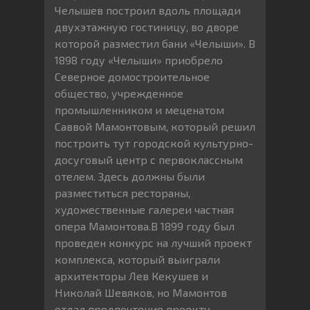
Челышев построил вдоль площади
двухэтажную гостиницу, во дворе
которой разместил бани «Челыши». В
1898 году «Челыши» приобрело
Северное домостроительное
общество, учрежденное
промышленником и меценатом
Саввой Мамонтовым, который решил
построить тут городской культурно-
досуговый центр с первоклассным
отелем. Здесь должны были
разместиться рестораны,
художественные галереи частная
опера Мамонтова.В 1899 году был
проведен конкурс на лучший проект
комплекса, который выиграли
архитекторы Лев Кекушев и
Николай Шевяков, но Мамонтов
отдал предпочтение проекту