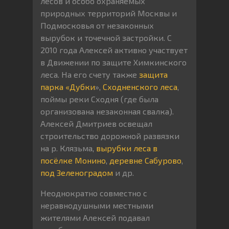
лесов и особо охраняемых
природных территорий Москвы и
Подмосковья от незаконных
вырубок и точечной застройки. С
2010 года Алексей активно участвует
в Движении по защите Химкинского
леса. На его счету также
защита
парка «Дубки
»,
Сходненского леса
,
поймы реки Сходня (где была
организована незаконная свалка).
Алексей Дмитриев освещал
строительство дорожной развязки
на р. Клязьма,
вырубки леса в
посёлке Монино
,
деревне
Сабурово
,
под Зеленоградом
и др.
Неоднократно совместно с
неравнодушными местными
жителями Алексей подавал