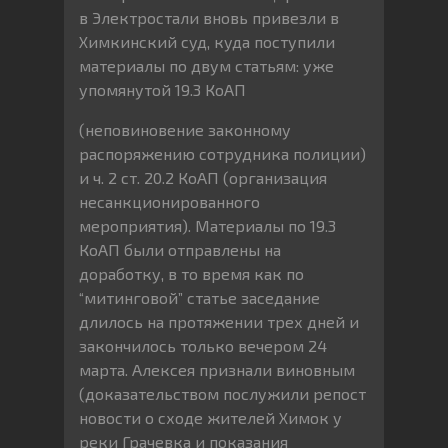
в Электростали вновь привезли в
Химкинский суд, куда поступили
материалы по двум статьям: уже
упомянутой 19.3 КоАП
(неповиновение законному
распоряжению сотрудника полиции)
и ч. 2 ст. 20.2 КоАП (организация
несанкционированного
мероприятия). Материалы по 19.3
КоАП были отправлены на
доработку, в то время как по
“митинговой” статье заседание
длилось на протяжении трех дней и
закончилось только вечером 24
марта. Алексея признали виновным
(доказательством послужили репост
новости о сходе жителей Химок у
реки Грачевка и показания