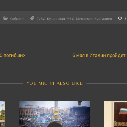
События
ГУВД
,
Кущевская
,
МВД
,
Медведев
,
Нургалиев
5
00 погибших
6 мая в Италии пройде
YOU MIGHT ALSO LIKE