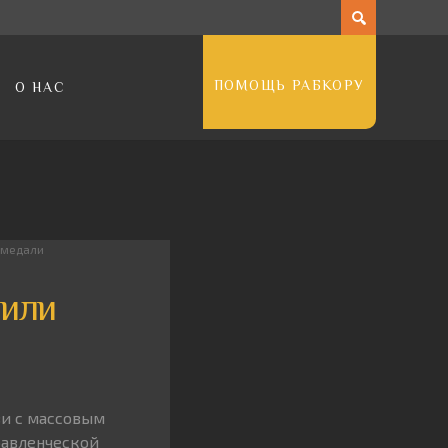
ПОМОЩЬ РАБКОРУ
О НАС
 медали
шили
зи с массовым
равленческой