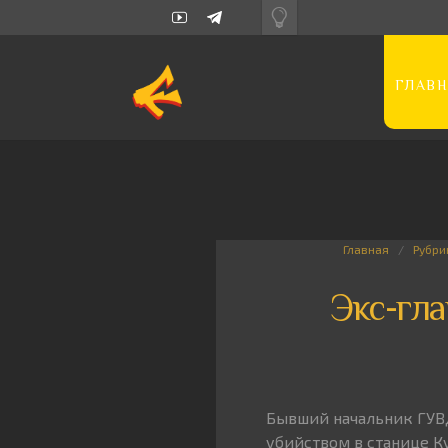
ГЛАВН
Главная
Рубри
Экс-гл
Бывший начальник ГУВД
убийством в станице К