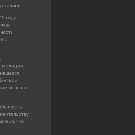
ургалиев.
0 года,
глава
ьности
е с
Д
й милиции.
чившееся,
банской
ение вызвало
должность
авительству
аявил, что