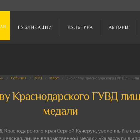
АЯ
ПУБЛИКАЦИИ
КУЛЬТУРА
АВТОРЫ
ки
События
2011
Март
Экс-главу Краснодарского ГУВД лишили
аву Краснодарского ГУВД ли
медали
 Краснодарского края Сергей Кучерук, уволенный в свя
ущевская, лишен ведомственной медали «За заслуги в уп