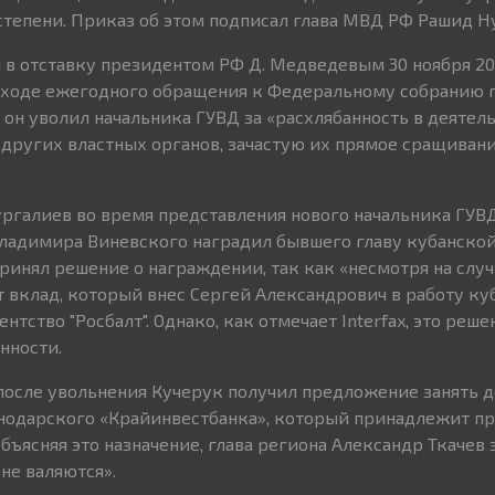
степени. Приказ об этом подписал глава МВД РФ
Рашид Н
 в отставку президентом РФ Д. Медведевым 30 ноября 201
В ходе ежегодного обращения к Федеральному собранию 
о он уволил начальника ГУВД за «расхлябанность в деятел
других властных органов, зачастую их прямое сращивани
Нургалиев во время представления нового начальника ГУВ
ладимира Виневского наградил бывшего главу кубанско
принял решение о награждении, так как «несмотря на слу
т вклад, который внес Сергей Александрович в работу ку
нтство "Росбалт". Однако, как отмечает Interfax, это реш
нности.
 после увольнения Кучерук получил предложение занять 
нодарского «Крайинвестбанка», который принадлежит пр
бъясняя это назначение, глава региона Александр Ткачев з
не валяются».