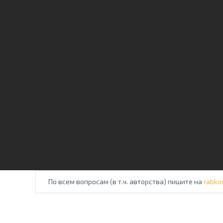
По всем вопросам (в т.ч. авторства) пишите на
rabko