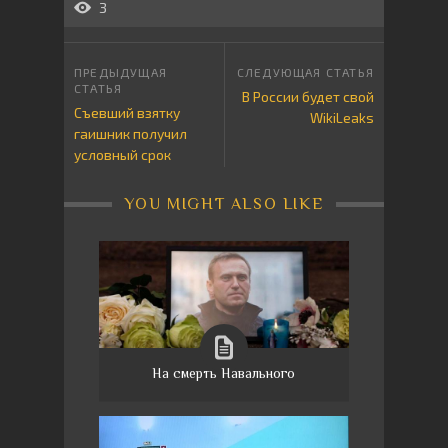
3
В России будет свой
Съевший взятку
WikiLeaks
гаишник получил
условный срок
YOU MIGHT ALSO LIKE
На смерть Навального