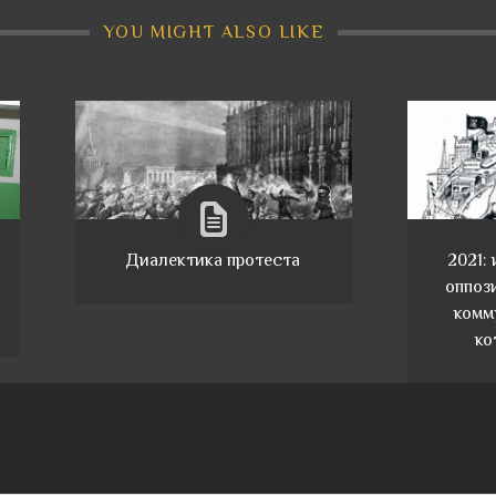
YOU MIGHT ALSO LIKE
Диалектика протеста
2021:
оппози
комм
ко