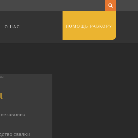
ПОМОЩЬ РАБКОРУ
О НАС
зы
ы
 незаконно
дство свалки