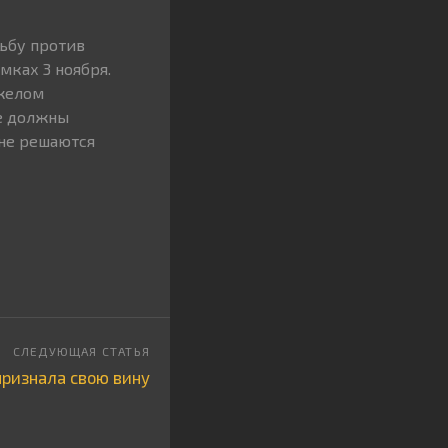
ьбу против
мках 3 ноября.
яжелом
не должны
 не решаются
ризнала свою вину