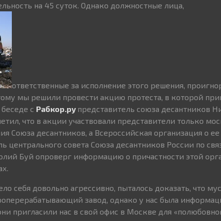
ельность на 45 суток. Однако должностные лица,
ответственные за исполнение этого решения, проигн
тому мы решили провести акцию протеста, в которой при
в беседе с
Рабкор.ру
представитель союза десантников Н
метил, что в акции участвовали представители только мо
ия Союза десантников, а Всероссийская организация о ее
ль центрального совета Союза десантников России по свя
лий Буй опроверг информацию о причастности этой орг
ах.
ело себя довольно агрессивно, пыталось доказать, что м
роперерабатывающий завод, однако у нас была информаци
 они пригласили нас в свой офис в Москве для «полюбовн