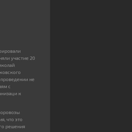
орировали
няли участие 20
иколай
сковского
 проведении не
зям с
анизаци к
усоровозы
я, что это
ого решения