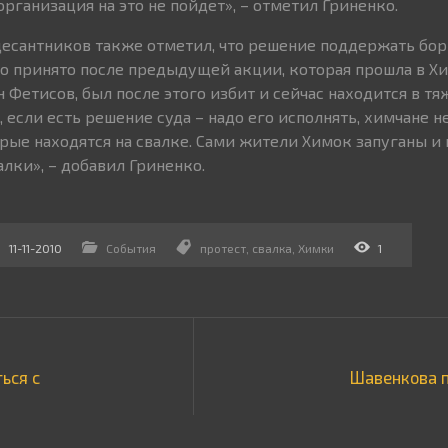
организация на это не пойдет», – отметил Гриненко.
есантников также отметил, что решение поддержать бор
о принято после предыдущей акции, которая прошла в Хи
н Фетисов, был после этого избит и сейчас находится в т
, если есть решение суда – надо его исполнять, химчане 
рые находятся на свалке. Сами жители Химок запуганы и
лки», – добавил Гриненко.
11-11-2010
События
протест
,
свалка
,
Химки
1
ься с
Шавенкова п