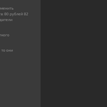
зменить
а: 80 рублей 82
одатели
тного
 то они