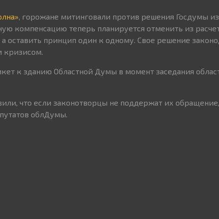
олна»
, горожане митинговали против решения Госдумы и
ную компенсацию теперь планируется отменить из расчет
, а оставить принцип один к одному. Свое решение закон
м кризисом.
кет к зданию Областной Думы в момент заседания облас
вили, что если законотворцы не поддержат их обращение,
путатов облДумы.