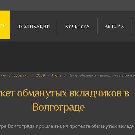
АЯ
ПУБЛИКАЦИИ
КУЛЬТУРА
АВТОРЫ
рики
События
2009
Июль
Пикет обманутых вкладчиков в Волг
кет обманутых вкладчиков в
Волгограде
нтре Волгограда прошла акция протеста обманутых вклад