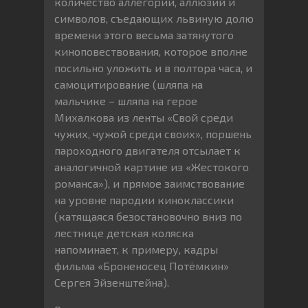
количество аллегорий, аллюзий и
символов, съедающих львиную долю
времени этого весьма затянутого
киноповествования, которое вполне
посильно уложить и в полтора часа, и
самоцитирование (шляпа на
мальчике – шляпа на герое
Михалкова из ленты «Свой среди
чужих, чужой среди своих», поршень
пароходного двигателя отсылает к
аналогичной картине из «Жестокого
романса»), и прямое заимствование
на уровне пародии киноклассики
(катящаяся безостановочно вниз по
лестнице детская коляска
напоминает, к примеру, кадры
фильма «Броненосец Потёмкин»
Сергея Эйзенштейна).