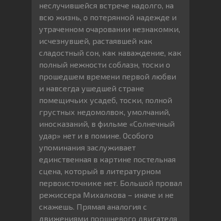
неслучившейся встрече надолго, на
всю жизнь, о потерянной надежде и
утраченном очаровании незнакомки,
исчезнувшей, растаявшей как
сладостный сон, как наваждение, как
полный нежности соблазн, тоски о
прошедшем времени первой любви
и навсегда ушедшей стране
помещичьих усадеб, тоски, полной
грустных недомолвок, умолчаний,
иносказаний, в фильме «Солнечный
удар» нет и в помине. Особого
упоминания заслуживает
единственная в картине постельная
сцена, который в литературном
первоисточнике нет. Большой провал
режиссера Михалкова – иначе и не
скажешь. Прямая аналогия с
движениями поршневого двигателя