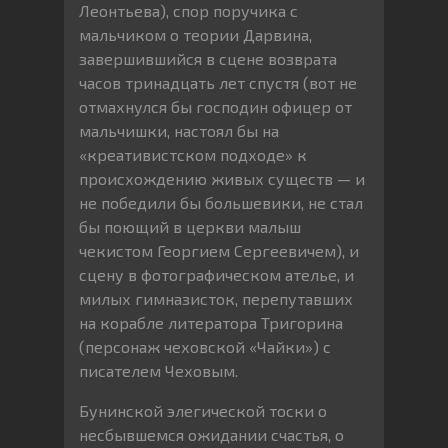
Леонтьева), спор поручика с
мальчиком о теории Дарвина,
завершившийся в сцене возврата
часов тринадцать лет спустя (вот не
отмахнулся бы господин офицер от
мальчишки, настоял бы на
«креативистском подходе» к
происхождению живых существ — и
не победили бы большевики, не стал
бы поющий в церкви малыш
чекистом Георгием Сергеевичем), и
сцену в фотографическом ателье, и
милых гимназисток, перепутавших
на корабле литератора Тригорина
(персонаж чеховской «Чайки») с
писателем Чеховым.
Бунинской элегической тоски о
несбывшемся ожидании счастья, о