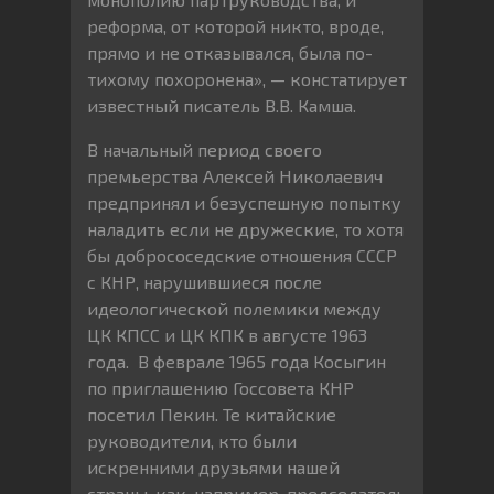
реформа, от которой никто, вроде,
прямо и не отказывался, была по-
тихому похоронена», — констатирует
известный писатель В.В. Камша.
В начальный период своего
премьерства Алексей Николаевич
предпринял и безуспешную попытку
наладить если не дружеские, то хотя
бы добрососедские отношения СССР
с КНР, нарушившиеся после
идеологической полемики между
ЦК КПСС и ЦК КПК в августе 1963
года. В феврале 1965 года Косыгин
по приглашению Госсовета КНР
посетил Пекин. Те китайские
руководители, кто были
искренними друзьями нашей
страны, как, например, председатель