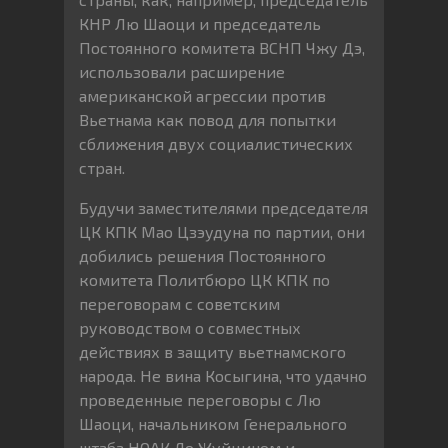
КНР Лю Шаоци и председатель
Постоянного комитета ВСНП Чжу Дэ,
использовали расширение
американской агрессии против
Вьетнама как повод для попытки
сближения двух социалистических
стран.
Будучи заместителями председателя
ЦК КПК Мао Цзэудуна по партии, они
добились решения Постоянного
комитета Политбюро ЦК КПК по
переговорам с советским
руководством о совместных
действиях в защиту вьетнамского
народа. Не вина Косыгина, что удачно
проведенные переговоры с Лю
Шаоци, начальником Генерального
штаба НОАК Ло Жуйцином и