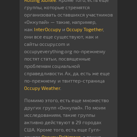
группы, которые стремятся
организовать оставшихся участников
«Оккупай» — такие, например,
как
InterOccupy
и
Occupy Together
,
они все еще существуют, как и
сайты occupy.com и
occupyeverything.org по-прежнему
постят статьи, посвященные
проблемам социальной
справедливости. Ах, да, есть же еще
по-прежнему и твиттер-страница
Occupy Weather
.
Помимо этого, есть еще множество
других групп «Оккупай». По моим
исследованиям, такие группы
активно действуют в 29 городах
США. Кроме того, есть еще Гугл-
группа
Occupy Baltimore
, а также