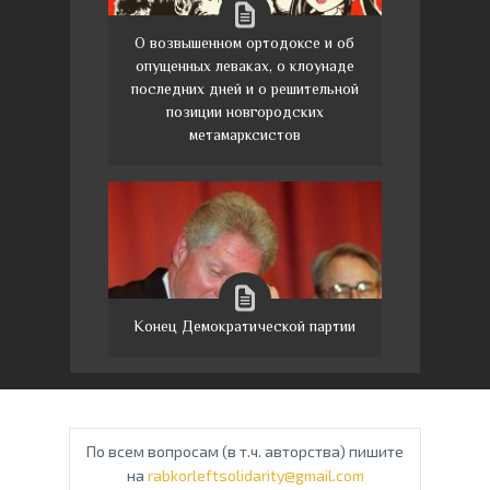
О возвышенном ортодоксе и об
опущенных леваках, о клоунаде
последних дней и о решительной
позиции новгородских
метамарксистов
Конец Демократической партии
По всем вопросам (в т.ч. авторства) пишите
на
rabkorleftsolidarity@gmail.com