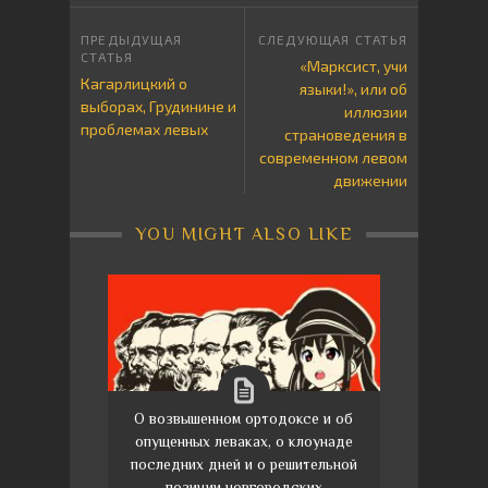
«Марксист, учи
Кагарлицкий о
языки!», или об
выборах, Грудинине и
иллюзии
проблемах левых
страноведения в
современном левом
движении
YOU MIGHT ALSO LIKE
О возвышенном ортодоксе и об
опущенных леваках, о клоунаде
последних дней и о решительной
позиции новгородских