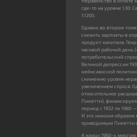
Неравенство в оплате 
где-то на уровне 1:30. 
1:1200.
Однако во втором томе
снизить зарплаты в о
продукт капитала. Ген
часовой рабочий день (
потребительский спрос
Великой депрессии 193
кейнсианской политики
снижению уровня нерав
увеличением спроса. О
относительное расшире
Пикетти), финансируем
период с 1932 по 1980 
И это никоим образом 
приводимым Пикетти о
К концу 1960-х многим 