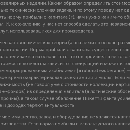
ювелирных изделий. Каким образом определить стоимос
ьно технически сложная задача, и по этому поводу нет о
ать норму прибыли с капитала (r), нам нужно каким-то о
. И, к сожалению, у нас нет способа сделать это независ
слуг, использовавшихся для производства.
ическая экономическая теория (а она лежит в основе раз
а тавтологии. Норма прибыли с капитала существенно зав
л оценивается на основе того, что он произвел, а не того,
 стоимость во многом зависит от спекуляций и может к т
м «иррациональным изобилием» [irrational exuberance] 
вое время охарактеризовал рынки акций и жилья. Если м
вижимость (не говоря уже о стоимости коллекций карти
ж-фондов) из определения капитала (а логические обосн
прочны), в таком случае объяснение Пикетти факта усил
е и доходах теряют актуальность.
имое имущество, завод и оборудование не являются капит
роизводства. Если норма прибыли с используемого капита