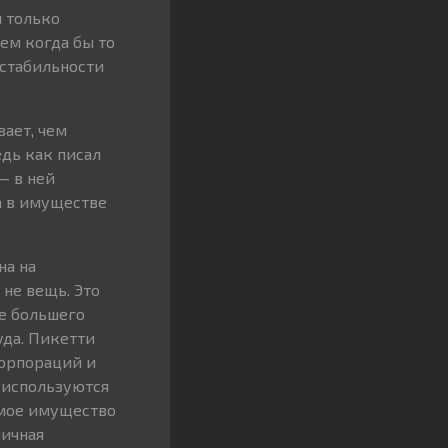
я только
ем когда бы то
естабильности
ает, чем
дь как писал
— в ней
а в имуществе
на на
 не вещь. Это
е большего
уда. Пикетти
корпораций и
 используются
имое имущество
личная