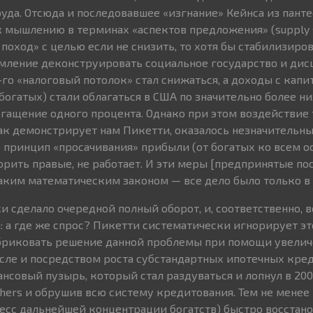
уда. Отсюда и последовавшее «изгнание» Кейнса из пант
к мышлению в терминах «аспектов предложения» (supply 
поход» с целью если не снизить, то хотя бы стабилизиро
мление деконструировать социальное государство и ди
-го «налоговый потолок» стал снижаться, а доходы с капи
огатых) стали облагаться в США по значительно более ни
огащение одного процента. Однако при этом воздействие 
ак демонстрирует нам Пикетти, оказалось незначительн
о принцип «просачивания» прибыли (от богатых ко всем о
рить правые, не работает. И эти меры [предпринятые пос
ким математическим законом — все дело было только в 
и сделало очередной полный оборот, и, соответственно, 
: а где же спрос? Пикетти систематически игнорирует это
абриковать решение данной проблемы при помощи увелич
исле и посредством роста субстандартных ипотечных кред
нсовый пузырь, который стал раздуваться и лопнул в 200
hers и обрушив всю систему кредитования. Тем не менее
есс дальнейшей концентрации богатств) быстро восстано