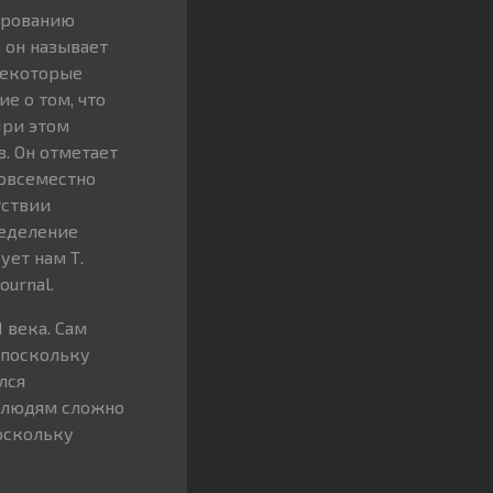
ированию
 он называет
некоторые
е о том, что
При этом
в. Он отметает
повсеместно
тствии
ределение
ет нам Т.
ournal.
 века. Сам
, поскольку
лся
м людям сложно
оскольку