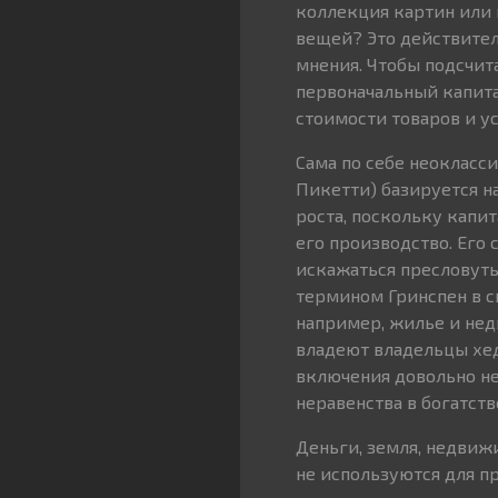
коллекция картин или 
вещей? Это действител
мнения. Чтобы подсчит
первоначальный капитал
стоимости товаров и у
Сама по себе неокласс
Пикетти) базируется н
роста, поскольку капита
его производство. Его
искажаться пресловуты
термином Гринспен в с
например, жилье и нед
владеют владельцы хед
включения довольно не
неравенства в богатств
Деньги, земля, недвиж
не используются для п