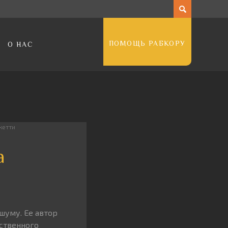
ПОМОЩЬ РАБКОРУ
О НАС
кетти
а
шуму. Ее автор
ственного