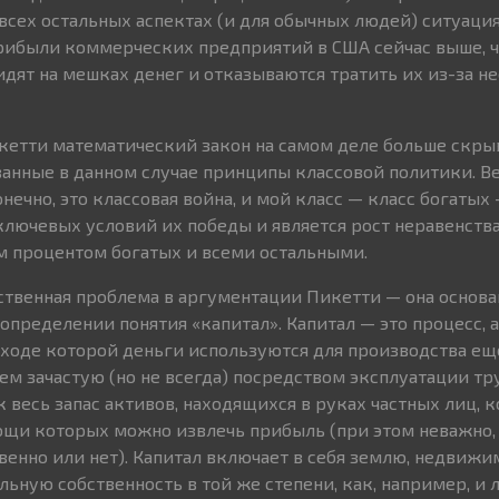
 всех остальных аспектах (и для обычных людей) ситуаци
рибыли коммерческих предприятий в США сейчас выше, ч
идят на мешках денег и отказываются тратить их из-за н
етти математический закон на самом деле больше скрыв
анные в данном случае принципы классовой политики. Ве
онечно, это классовая война, и мой класс — класс богатых 
ключевых условий их победы и является рост неравенств
м процентом богатых и всеми остальными.
ственная проблема в аргументации Пикетти — она основа
пределении понятия «капитал». Капитал — это процесс, а
 ходе которой деньги используются для производства ещ
ем зачастую (но не всегда) посредством эксплуатации тр
 весь запас активов, находящихся в руках частных лиц, 
ощи которых можно извлечь прибыль (при этом неважно,
венно или нет). Капитал включает в себя землю, недвиж
льную собственность в той же степени, как, например, и 