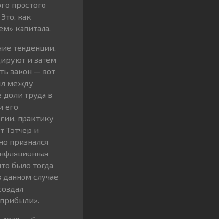
ого простого
 Это, как
ем» капитала.
ние тенденции,
цируют и затем
ть закон — вот
сил между
е доли труда в
и его
гии, практику
т Тэтчер и
но признался
инфляционная
то было тогда
в данном случае
создал
 прибыли».