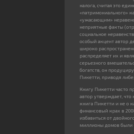
налога, считая это ед
«патримониального» кап
«ужасающим» неравенс
неприятные факты (отр
социальное неравенств
особый акцент автор де
широко распространенн
распределяет их и явл
серьезного вмешательс
богатств, он продуцир
Пикетти, приводя либер
Книгу Пикетти часто пр
автор утверждает, что н
книга Пикетти и не о к
финансовый крах в 200
избавиться от двойног
миллионы домов были о