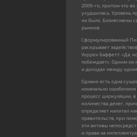
2009-го, притом что во
ухудшилась. Уровень п
ни было. Бизнесмены с
рынков.
Сформулированный Пик
раскрывает задействов
Уоррен Баффетт: «Да, к
побеждает». Одним из 
и доходах между одни
Однако есть одна суще
изначально ошибочном о
процесс циркуляции, в
количества денег, прич
определяет капитал как
правительств, при пом
эти активы непосредст
и права на интеллектуа