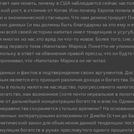
гает нам понять, почему в США наблюдается сейчас насто
ий рост, в отличие от Китая. Или почему Европа попала 
 и экономической стагнации. Что нам демонстрирует Пи
ких данных (и мы должны быть благодарны за это ему и 
ении всей своей истории капитал имел тенденцию к усугу
 многих из нас это вряд ли что-то новое. Более того, сие, 
вод первого тома «Капитала» Маркса. Пикетти не упомин
кольку в ответ на обвинения правой прессы, что он будто
изнавал, что «Капитала» Маркса он не читал.
данных и фактов в подтверждение своих аргументов. Дос
ым является его принцип различия дохода и богатства. О
ы в пользу налога на наследство, прогрессивного налого
богатство, как возможное (хотя почти нереальное в поли
е от дальнейшей концентрации богатств и власти. Однак
неравенства сохраняется столько времени? На основани
вленных литературными аллюзиями от Джейн Остин до Ба
атический закон для объяснения данной тенденции: пос
уляция богатств в руках пресловутого одного процента 