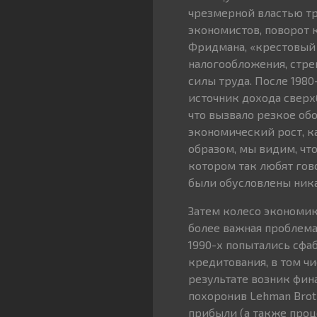
чрезмерной властью тр
экономистов, поворот 
Фридмана, «крестовый 
налогообложения, стре
силы труда. После 1980
источник дохода сверхб
что вызвало резкое об
экономический рост, к
образом, мы видим, чт
котором так любят гово
были обусловлены ника
Затем колесо экономик
более важная проблема
1990-х попытались сф
кредитования, в том ч
результате возник фина
похоронив Lehman Brot
прибыли (а также проц