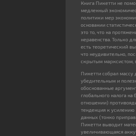
Книга Пикетти не помо
медленный экономическ
политики мер экономии
основании статистичес
это то, что на протяж
неравенства. Только для
есть теоретический вы
что неудивительно, пос
скрытым марксистом, пр
Пикетти собрал массу 
убедительным и полезн
обоснованные аргумент
глобального налога на 
отношении) противояди
тенденция к усилению 
данных (тонко припра
Пикетти выводит матем
увеличивающаяся аккум