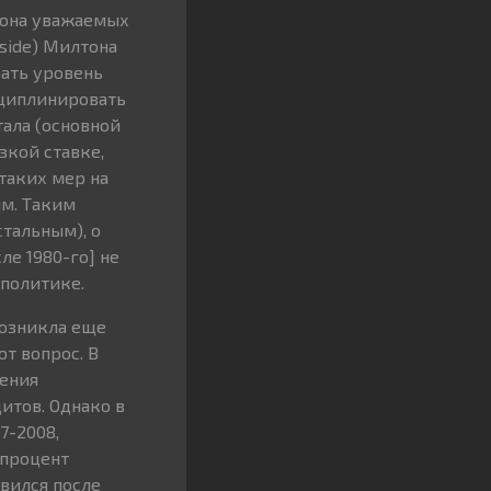
еона уважаемых
side) Милтона
вать уровень
сциплинировать
тала (основной
зкой ставке,
таких мер на
ым. Таким
стальным), о
ле 1980-го] не
политике.
возникла еще
т вопрос. В
ения
итов. Однако в
7-2008,
 процент
вился после