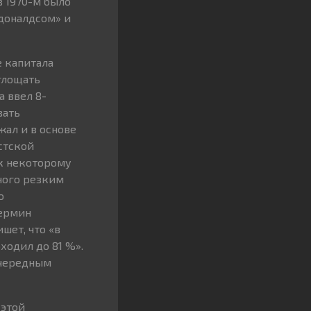
 1970-м было
кдоналдсом» и
е капитала
глощать
а ввел 8-
вать
жал и в основе
стской
 к некоторому
ного резким
о
термин
шет, что «в
ходил до 81 %».
очередным
 этой