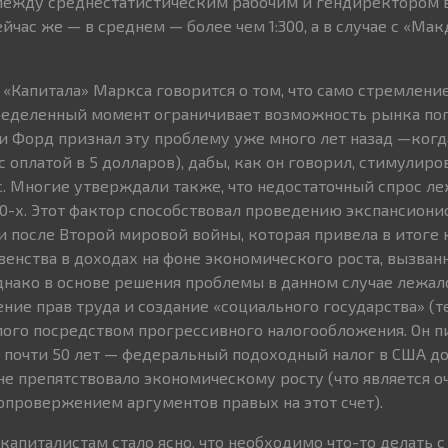
между среднестатистическим рабочим и гендиректором в
Сейчас же — в среднем — более чем 1:300, а в случае с «Ма
 «Капитала» Маркса говорится о том, что само стремлени
пределенный момент ограничивает возможность рынка по
ри Форд признал эту проблему уже много лет назад —когд
с оплатой в 5 долларов), дабы, как он говорил, стимулиро
. Многие утверждали также, что недостаточный спрос ле
0-х. Этот фактор способствовал проведению экспансиони
 после Второй мировой войны, которая привела в итоге
енства в доходах на фоне экономического роста, вызван
днако в основе решения проблемы в данном случае лежал
ние прав труда и создание «социального государства» (
ого посредством прогрессивного налогообложения. Он пи
— почти 50 лет — федеральный подоходный налог в США до
не препятствовало экономическому росту (что является 
провержением аргументов правых на этот счет).
капиталистам стало ясно, что необходимо что-то делать с