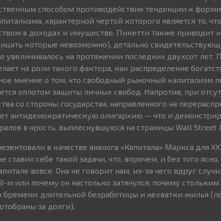
инственным способом противодействия тенденции к форм
итализма, характерной чертой которого является то, что
твом в доходах и имуществе. Пикетти также приводит 
ицать которые невозможно), детально свидетельствующи
о увеличивалось на протяжении последних двухсот лет. 
лает на роли такого фактора, как распределение богатст
ое мнение о том, что свободный рыночный капитализм 
яется оплотом защиты личных свобод. Напротив, при отсу
тва со стороны государства, направленного на перерасп
ует антидемократическую олигархию — что и демонстриру
алов в ярость, выплеснувшуюся на страницы Wall Street J
езентовали в качестве аналога «Капитала» Маркса для XXI
е ставил себе такой задачи, что, впрочем, и без того ясно
апитале вовсе. Она не говорит нам, из-за чего вдруг случи
8-м или почему он настолько затянулся; почему стольки
о бремени: длительной безработицы и нехватки жилья (п
тобраны за долги).