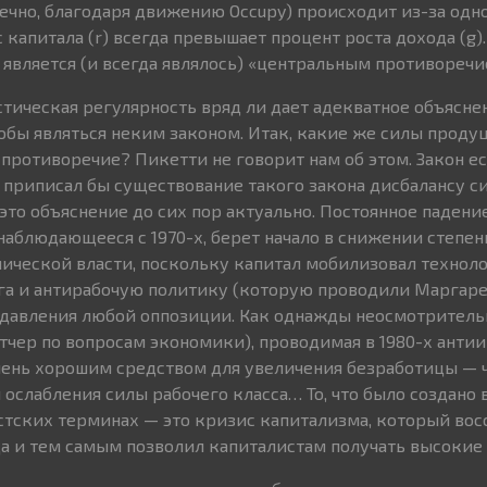
ечно, благодаря движению Occupy) происходит из-за одн
 капитала (r) всегда превышает процент роста дохода (g).
 является (и всегда являлось) «центральным противоречи
стическая регулярность вряд ли дает адекватное объясне
чтобы являться неким законом. Итак, какие же силы проду
противоречие? Пикетти не говорит нам об этом. Закон ес
о, приписал бы существование такого закона дисбалансу 
это объяснение до сих пор актуально. Постоянное падени
наблюдающееся с 1970-х, берет начало в снижении степен
ической власти, поскольку капитал мобилизовал техноло
а и антирабочую политику (которую проводили Маргаре
одавления любой оппозиции. Как однажды неосмотритель
этчер по вопросам экономики), проводимая в 1980-х анти
чень хорошим средством для увеличения безработицы — ч
ослабления силы рабочего класса… То, что было создано 
тских терминах — это кризис капитализма, который вос
 и тем самым позволил капиталистам получать высокие