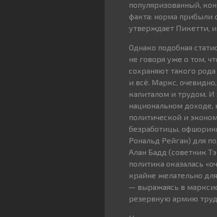
популяризованный, кон
факта: норма прибыли с
утверждает Пикетти, и
Однако подобная стати
не говоря уже о том, 
сохраняют такого рода 
и всё. Маркс, очевидн
капиталом и трудом. И 
национальном доходе, 
политической и эконом
безработицы, офшоринг
Рональд Рейган) для п
Алан Бадд (советник Т
политика оказалась «о
крайне желательно для 
— выражаясь в марксис
резервную армию труда