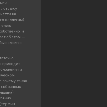
лько
в ловушку
кетти на
его коллегам) —
блению
собственно, и
ает об этом —
 бы является
таточно
н приводит
обложения и
тическом
о почему такая
и собранных
льзака)
тоянно
(термин,