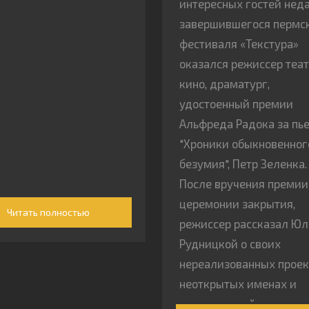
интересных гостей нед
завершившегося пермс
фестиваля «Текстура»
оказался режиссер теат
кино, драматург,
удостоенный премии
Альфреда Радока за пь
"Хроники обыкновенног
безумия", Петр Зеленка.
После вручения премии
церемонии закрытия,
Читать полностью
режиссер рассказал Ю
Рудницкой о своих
нереализованных проек
неоткрытых именах и
незамеченной музыке 