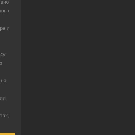
авно
кого
ра и
есу
о
 на
лии
тах,
и