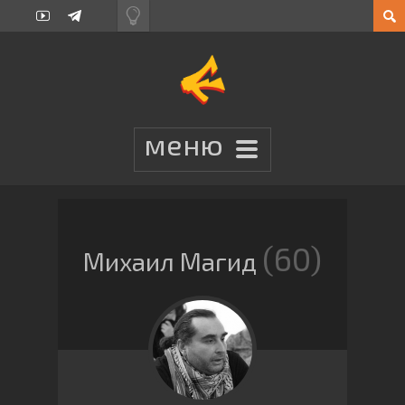
60
Михаил Магид