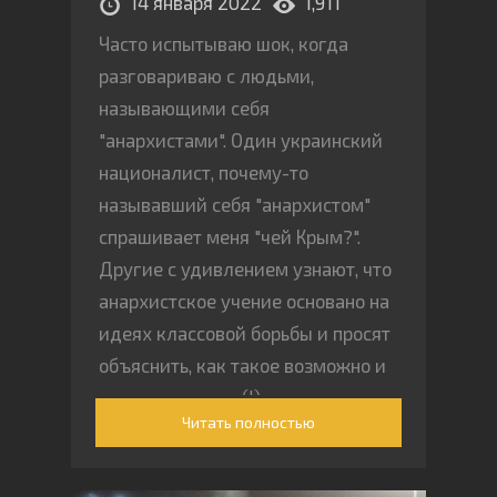
14 января 2022
1,911
Часто испытываю шок, когда
разговариваю с людьми,
называющими себя
"анархистами". Один украинский
националист, почему-то
называвший себя "анархистом"
спрашивает меня "чей Крым?".
Другие с удивлением узнают, что
анархистское учение основано на
идеях классовой борьбы и просят
объяснить, как такое возможно и
о каких классах (!) идет речь.
Читать полностью