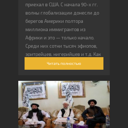
приехал в США. С начала 90-х гг.
волны глобализации донесли до
берегов Америки полтора
миллиона иммигрантов из
Африки и это — только начало.
Среди них сотни тысяч эфиопов,
эритрейцев, нигерийцев и т.д. Как
же устроилась их жизнь в США и
Читать полностью
как они взаимодействуют с
черными американцами?