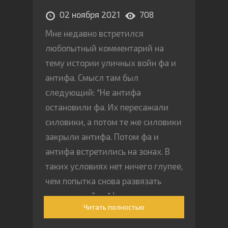
02 ноября 2021
708
Мне недавно встретился
любопытный комментарий на
тему истории уличных войн фа и
антифа. Смысл там был
следующий: "Не антифа
остановили фа. Их пересажали
силовики, а потом те же силовики
закрыли антифа. Потом фа и
антифа встретились на зонах. В
таких условиях нет ничего глупее,
чем попытка снова развязать
уличную войну "фа против
Читать полностью
антифа" или наоборот"”