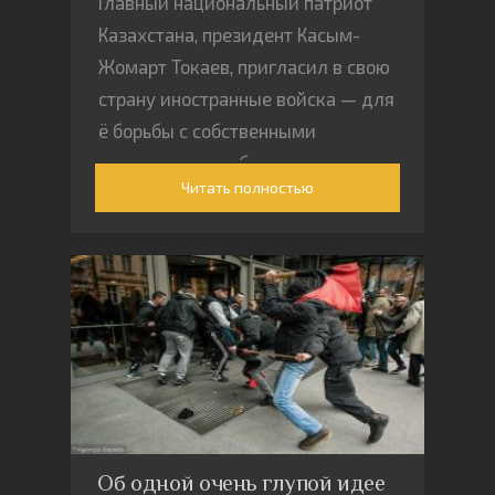
Главный национальный патриот
Казахстана, президент Касым-
Жомарт Токаев, пригласил в свою
страну иностранные войска — для
ё борьбы с собственными
восставшими рабочими и
Читать полностью
безработной молодежью
Об одной очень глупой идее