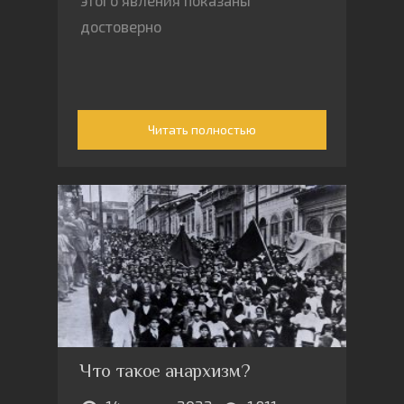
этого явления показаны
достоверно
Читать полностью
Что такое анархизм?