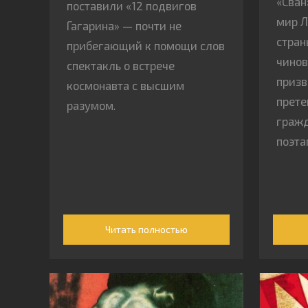
«Сван
поставили «12 подвигов
мир Л
Гагарина» — почти не
стран
прибегающий к помощи слов
чинов
спектакль о встрече
призв
космонавта с высшим
прет
разумом.
гражд
поэта
Читать полностью