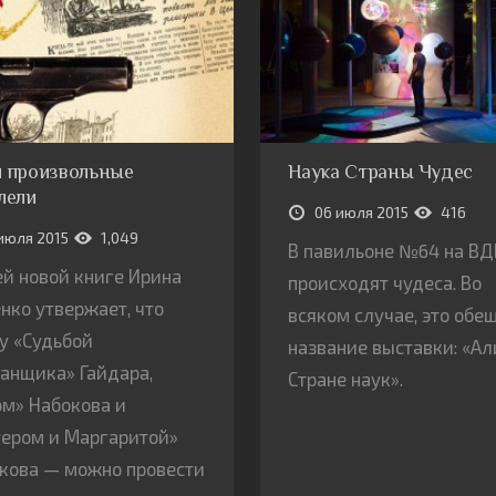
 произвольные
Наука Страны Чудес
лели
06 июля 2015
416
июля 2015
1,049
В павильоне №64 на В
ей новой книге Ирина
происходят чудеса. Во
нко утвержает, что
всяком случае, это обе
у «Судьбой
название выставки: «Ал
анщика» Гайдара,
Стране наук».
м» Набокова и
ером и Маргаритой»
кова — можно провести