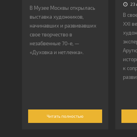
23 
В Музее Москвы открылась
В сво
выставка художников,
XXI в
начинавших и развивавших
худож
свое творчество в
экспе
незабвенные 70-е, —
Арутю
«Духовка и нетленка».
истор
к соп
разви
Читать полностью