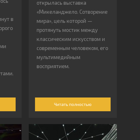
ось
открылась выставка
«Микеланджело. Сотворение
инут в
мира», цель которой —
торого
протянуть мостик между
классическим искусством и
ыми
современным человеком, его
мультимедийным
восприятием.
тами.
Читать полностью