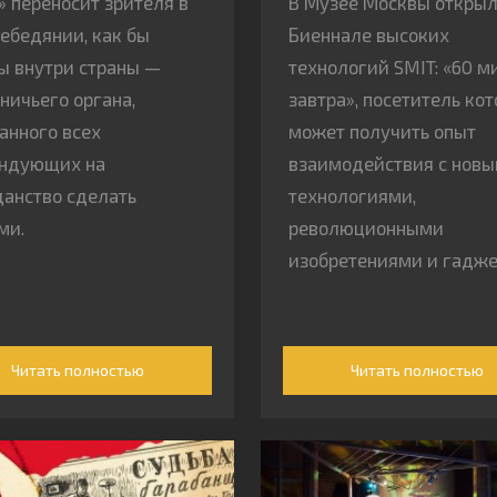
» переносит зрителя в
В Музее Москвы открыл
ебедянии, как бы
Биеннале высоких
ы внутри страны —
технологий SMIT: «60 м
ничьего органа,
завтра», посетитель ко
анного всех
может получить опыт
ендующих на
взаимодействия с нов
анство сделать
технологиями,
ми.
революционными
изобретениями и гадже
Читать полностью
Читать полностью