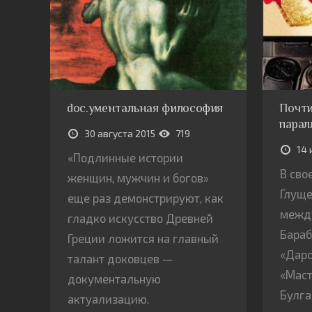
doc.ументальная философия
Почти
парал
30 августа 2015
719
14 
«Подлинные истории
В сво
женщин, мужчин и богов»
Глуще
еще раз демонстрируют, как
межд
гладко искусство Древней
Бараб
Греции ложится на главный
«Даро
талант доковцев —
«Маст
документальную
Булга
актуализацию.