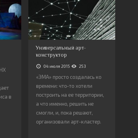
Универсальный арт-
конструктор
04 июля 2015
253
ДНХ
«ЭМА» просто создалась ко
времени: что-то хотели
щает
построить на ее территории,
иса в
а что именно, решить не
смогли, и, пока решают,
организовали арт-кластер.