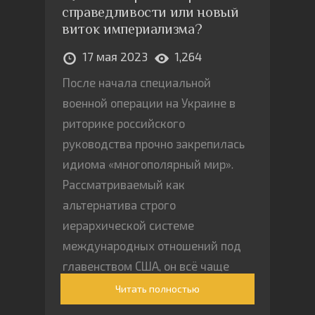
справедливости или новый
виток империализма?
17 мая 2023
1,264
После начала специальной
военной операции на Украине в
риторике российского
руководства прочно закрепилась
идиома «многополярный мир».
Рассматриваемый как
альтернатива строго
иерархической системе
международных отношений под
главенством США, он всё чаще
предстаёт в официальной
Читать полностью
пропаганде как главная цель