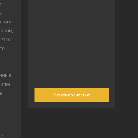
ет
ы
в них
такой,
ается
го
анные
ниям
а
Читать полностью
а) —