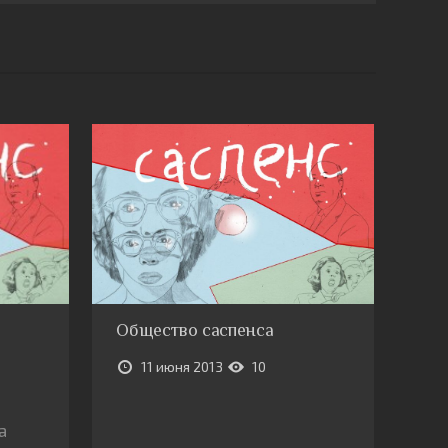
Общество саспенса
11 июня 2013
10
а