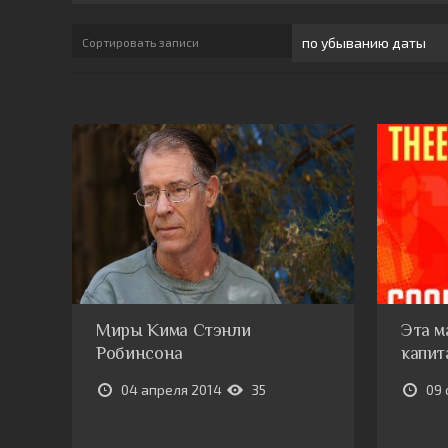
Сортировать записи
Миры Кима Стэнли
Эта м
Робинсона
капит
04 апреля 2014
35
09 