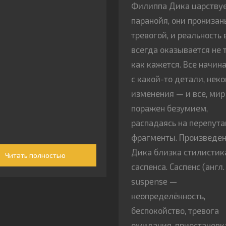
Филиппа Дика царству
паранойя, они пронизан
тревогой, и реальность 
всегда оказывается не 
как кажется. Все начин
с какой-то детали, неко
изменения — и все, мир
поражен безумием,
распадаясь на перепут
фрагменты. Произведе
Дика близка стилистик
Читать полностью
саспенса. Саспенс (англ.
suspense —
неопределённость,
беспокойство, тревога
ожидания, приостановк