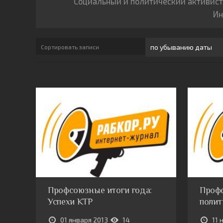
Социальный и политический активист. 
Ин
Сортировать записи
Профсоюзные итоги года:
Проф
Успехи КТР
полит
01 января 2013
14
11 