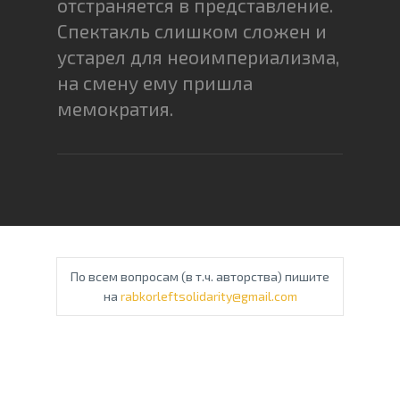
отстраняется в представление.
Спектакль слишком сложен и
устарел для неоимпериализма,
на смену ему пришла
мемократия.
По всем вопросам (в т.ч. авторства) пишите
на
rabkorleftsolidarity@gmail.com