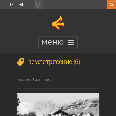
землетрясение
6
imported; type=misc