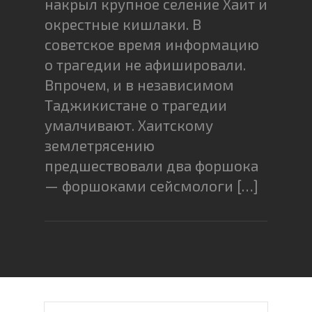
накрыл крупное селение Хаит и
окрестные кишлаки. В
советское время информацию
о трагедии не афишировали.
Впрочем, и в независимом
Таджикистане о трагедии
умалчивают. Хаитскому
землетрясению
предшествовали два форшока
— форшоками сейсмологи […]