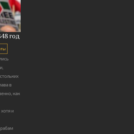
848 год
аты
лись
и,
 стольких
лава в
венно, как
 хотя и
арабам