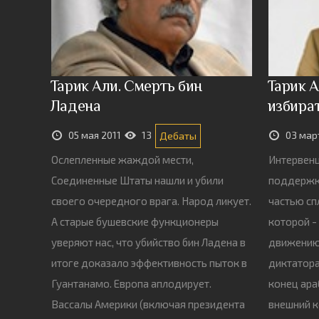
Тарик Али. Смерть бин
Тарик А
Ладена
избира
05 мая 2011
13
03 мар
Дебаты
Ослепленные жаждой мести,
Интервенц
Соединенные Штаты нашли и убили
поддержк
своего очередного врага. Народ ликует.
частью сп
А старые бушевские функционеры
которой -
уверяют нас, что убийство бин Ладена в
движению
итоге доказало эффективность пыток в
диктатора
Гуантанамо. Европа аплодирует.
конец ара
Вассалы Америки (включая президента
внешний к