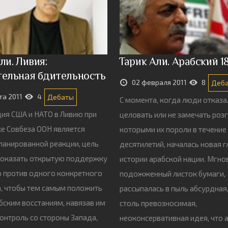
ли. Ливия:
Тарик Али. Арабский 1
тельная бдительность
02 февраля 2011
8
Деб
та 2011
4
Дебаты
С момента, когда люди отказа
ия США и НАТО в Ливию при
целовать или не замечать розг
е Совбеза ООН является
которыми их пороли в течение
ланированной реакции, цель
десятилетий, началась новая г
 оказать открытую поддержку
истории арабской нации. Мгно
 против одного конкретного
подожженный листок бумаги,
, чтобы тем самым положить
рассыпалась в пыль абсурдная,
бским восстаниям, навязав им
столь превозносимая,
онтроль со стороны Запада,
неоконсервативная идея, что 