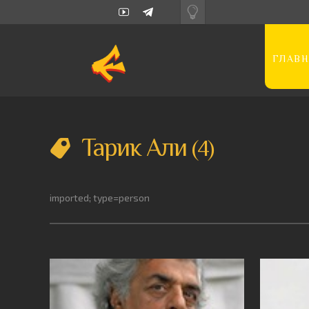
ГЛАВН
Тарик Али
4
imported; type=person