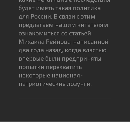
будет иметь такая политика
для России. В связи с этим
предлагаем нашим читателям
ознакомиться со статьей
Михаила Рейнова, написанной
два года назад, когда властью
впервые были предприняты
попытки перехватить
некоторые национал-
патриотические лозунги.