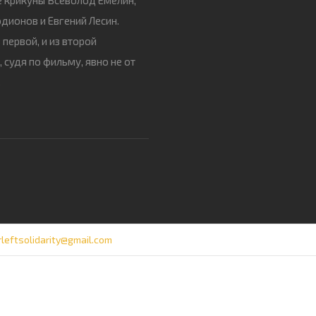
дионов и Евгений Лесин.
 первой, и из второй
 судя по фильму, явно не от
.
rleftsolidarity@gmail.com