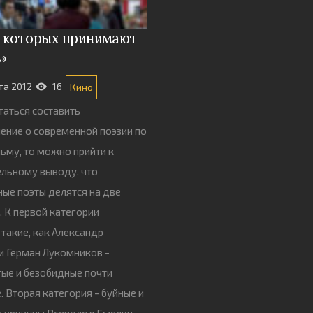
, которых принимают
»
та 2012
16
Кино
таться составить
ение о современной поэзии по
ьму, то можно прийти к
льному выводу, что
ые поэты делятся на две
. К первой категории
 такие, как Александр
и Герман Лукомников -
ые и безобидные почти
 Вторая категория - буйные и
 крикуны Всеволод Емелин,