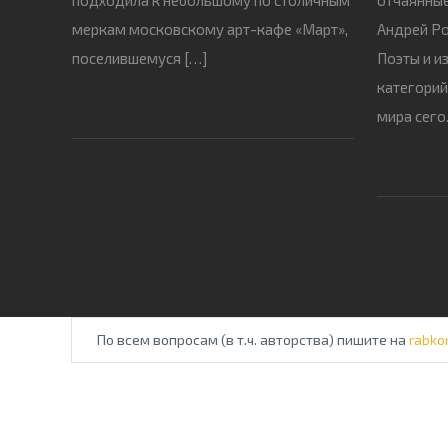
меркам московскому арт-кафе «Март»,
Андрей Ро
поселившемуся […]
Поэты и из
категорий,
мира сего
По всем вопросам (в т.ч. авторства) пишите на
rabko