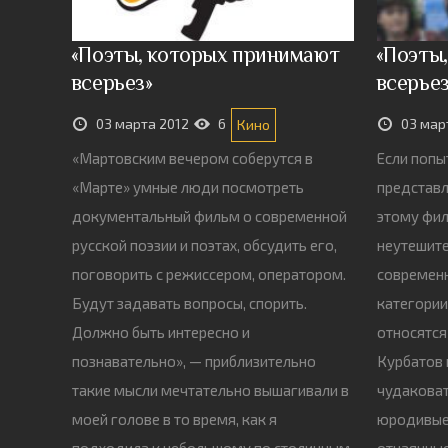
«Поэты, которых принимают
«Поэты
всерьез»
всерьез
03 марта 2012
6
03 мар
Кино
«Мартовским вечером соберутся в
Если попы
«Марте» умные люди посмотреть
представл
документальный фильм о современной
этому фил
русской поэзии и поэтах, обсудить его,
неутешите
поговорить с режиссером, оператором.
современн
Будут задавать вопросы, спорить.
категории
Должно быть интересно и
относятся
познавательно», — приблизительно
Курбатов 
такие мысли мечтательно вышагивали в
чудаковат
моей голове в то время, как я
юродивые.
подходила к небольшому по столичным
отчаянные