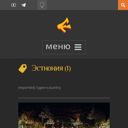
Эстнония
1
imported; type=country