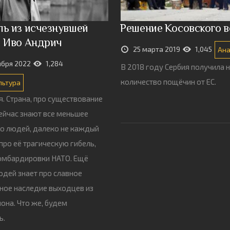
ль из исчезнувшей
Решение Косовского 
: Иво Андрич
25 марта 2019
1,045
Ан
ября 2022
1,284
В 2018 году Сербия получила 
количество пощёчин от ЕС.
льтура
. Страна, про существование
ейчас знают все меньшее
о людей, далеко не каждый
про её трагическую гибель,
омбардировки НАТО. Ещё
дей знает про славное
ное наследие выходцев из
иона. Что же, будем
ь.