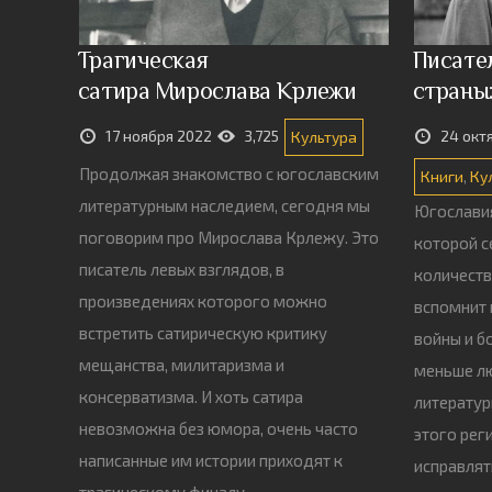
Трагическая
Писате
сатира Мирослава Крлежи
страны
17 ноября 2022
3,725
24 окт
Культура
Продолжая знакомство с югославским
Книги
,
Ку
литературным наследием, сегодня мы
Югославия
поговорим про Мирослава Крлежу. Это
которой с
писатель левых взглядов, в
количеств
произведениях которого можно
вспомнит 
встретить сатирическую критику
войны и б
мещанства, милитаризма и
меньше лю
консерватизма. И хоть сатира
литератур
невозможна без юмора, очень часто
этого рег
написанные им истории приходят к
исправлят
трагическому финалу