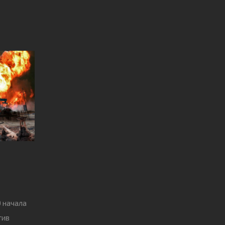
О начала
тив