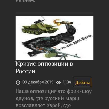
Кризис оппозиции в
России
09 декабря 2019
1,134
Дебаты
Наша оппозиция это фрик-шоу
даунов, где русский марш
возглавляет еврей, где