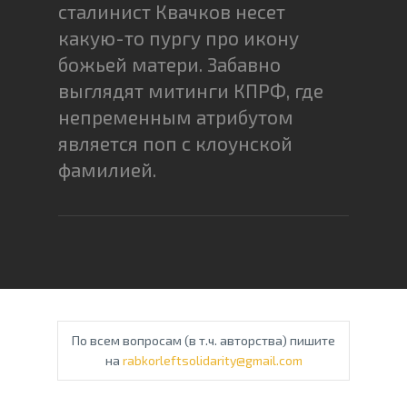
сталинист Квачков несет
какую-то пургу про икону
божьей матери. Забавно
выглядят митинги КПРФ, где
непременным атрибутом
является поп с клоунской
фамилией.
По всем вопросам (в т.ч. авторства) пишите
на
rabkorleftsolidarity@gmail.com