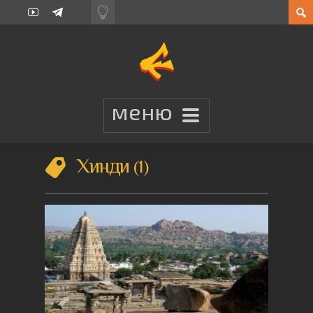
Хинди
1