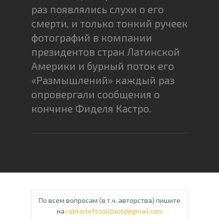
раз появлялись слухи о его
смерти, и только тонкий ручеек
фотографий в компании
президентов стран Латинской
Америки и бурный поток его
«Размышлений» каждый раз
опровергали сообщения о
кончине Фиделя Кастро.
По всем вопросам (в т.ч. авторства) пишите
на
rabkorleftsolidarity@gmail.com