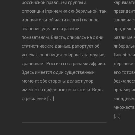
российской правящей группы и
харизмат
оппозиции (причем как либеральной, так
президент
и значительной части левых) главное
заключает
значение уделяется разным
продемон
показателям. Власть, опираясь на одни
различие
статистические данные, рапортует об
либеральн
успехах, оппозиция, опираясь на другие,
Гиперболи
сравнивает Россию со странами Африки.
дёрганье 
Здесь имеется один существенный
его готов
момент: обе стороны делают упор
безжалост
именно на цифровые показатели. Ведь
проамерик
стремление […]
западным
множеств
[…]