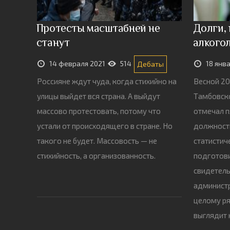
Протесты масштабней не
Долги,
станут
алкого
14 февраля 2021
514
18 янв
Дебаты
Россияне ждут чуда, когда стихийно на
Весной 20
улицы выйдет вся страна. А выйдут
Тамбовско
массово протестовать, потому что
отмечал п
устали от происходящего в стране. Но
должности
такого не будет. Массовость — не
статистич
стихийность, а организованность.
подготови
свидетел
администр
целому ря
выглядит 