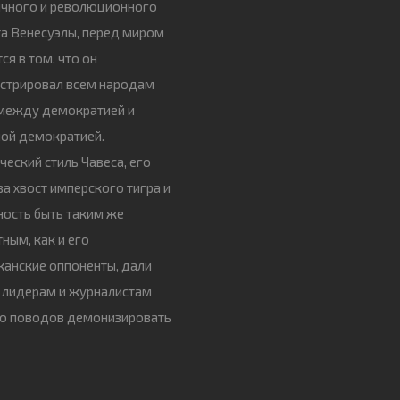
ичного и революционного
а Венесуэлы, перед миром
ся в том, что он
стрировал всем народам
 между демократией и
ой демократией.
ческий стиль Чавеса, его
за хвост имперского тигра и
ность быть таким же
ным, как и его
анские оппоненты, дали
 лидерам и журналистам
о поводов демонизировать