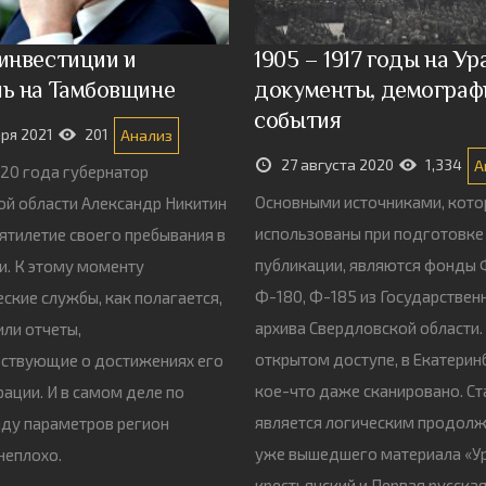
 инвестиции и
1905 – 1917 годы на Ур
ль на Тамбовщине
документы, демограф
события
аря 2021
201
Анализ
27 августа 2020
1,334
А
20 года губернатор
Основными источниками, кото
й области Александр Никитин
использованы при подготовке
ятилетие своего пребывания в
публикации, являются фонды 
. К этому моменту
Ф-180, Ф-185 из Государствен
еские службы, как полагается,
архива Свердловской области. 
ли отчеты,
открытом доступе, в Екатерин
ьствующие о достижениях его
кое-что даже сканировано. Ст
ации. И в самом деле по
является логическим продол
ду параметров регион
уже вышедшего материала «У
неплохо.
крестьянский и Первая русска