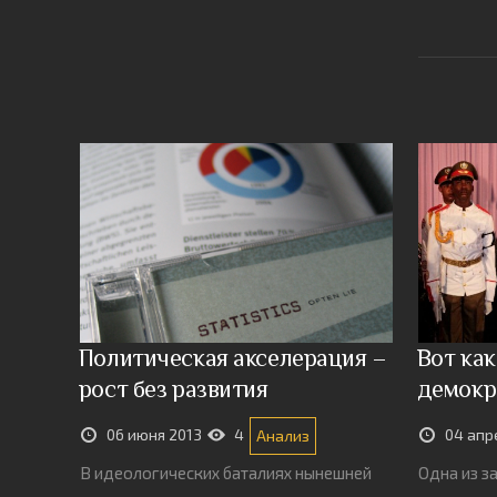
Политическая акселерация –
Вот ка
рост без развития
демокр
06 июня 2013
4
04 апр
Анализ
В идеологических баталиях нынешней
Одна из за