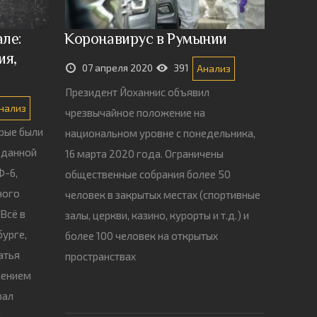
але:
Коронавирус в Румынии
ия,
07 апреля 2020
391
Анализ
Президент Йоханнис объявил
нализ
чрезвычайное положение на
рые были
национальном уровне с понедельника,
 данной
16 марта 2020 года. Ограничены
Ф-6,
общественные собрания более 50
ного
человек в закрытых местах (спортивные
Всё в
залы, церкви, казино, курорты и т.д.) и
бурге,
более 100 человек на открытых
атья
пространствах
жением
рал
я