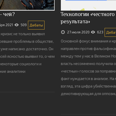
— чей?
Технологии «честного
результата»
бря 2021
509
Дебаты
27 июля 2020
623
Деба
кризис не только выявил
Основной фокус внимания и к
ревшие проблемы в обществе,
направлен против фальсифика
 уже написано достаточно. Он
между тем у нас в Великом Н
всей ясностью выявил то, о чем
власть несомненно получила 
некоторые социологи и
«честных» голосов за поправки
кие аналитики
факт нуждается в анализе. На
взгляд, эта цифра убийственна
демотивирующая для оппози