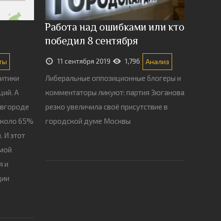
Работа над ошибками или кто
победил 8 сентября
11 сентября 2019
1,796
ты
Анализ
ритики
Либеральные оппозиционные блогеры и
ций. А
комментаторы ликуют: партия Зюганова
овгороде
резко увеличила своё присутствие в
около 65%
городской думе Москвы
. И этот
 мой
я и
ции