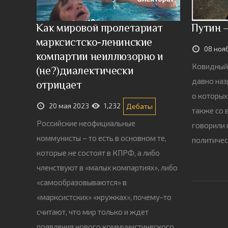
Как мировой пролетариат
Путин 
марксистско-ленинские
08 ноя
компартии неиллюзорно и
Ковидный 
(не?)диалектически
давно наз
отрицает
о которых
20 мая 2023
1,232
Дебаты
также со 
Российские неофициальные
говорили 
коммунисты – то есть в основном те,
политичес
которые не состоят в КПРФ, а либо
членствуют в «малых компартиях», либо
«самообразовываются» в
«марксистских» «кружках», почему-то
считают, что мир только и ждет
появления нового коммунистического