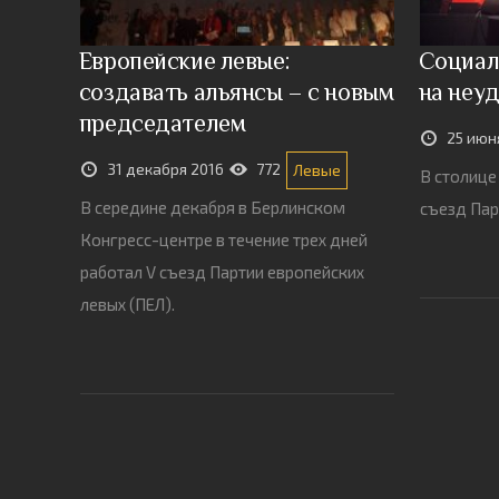
Европейские левые:
Социал
создавать альянсы – с новым
на неу
председателем
25 июн
31 декабря 2016
772
Левые
В столице
В середине декабря в Берлинском
съезд Пар
Конгресс-центре в течение трех дней
работал V съезд Партии европейских
левых (ПЕЛ).