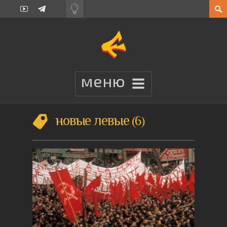
новые левые
6