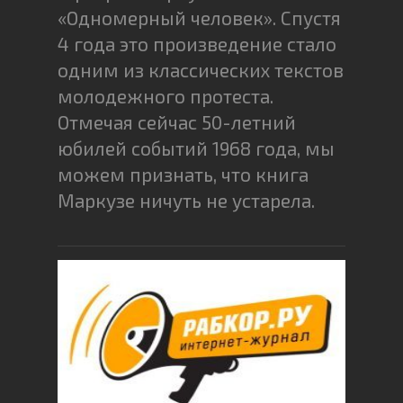
«Одномерный человек». Спустя
4 года это произведение стало
одним из классических текстов
молодежного протеста.
Отмечая сейчас 50-летний
юбилей событий 1968 года, мы
можем признать, что книга
Маркузе ничуть не устарела.