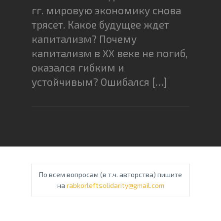
гг. мировую экономику снова
трясет. Какое будущее ждет
капитализм? Почему
капитализм в XX веке не погиб,
оказался гибким и
устойчивым? Ошибался […]
По всем вопросам (в т.ч. авторства) пишите
на
rabkorleftsolidarity@gmail.com