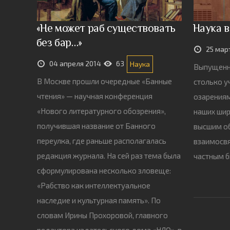
«Не может раб существовать
Наука 
без бар…»
25 мар
04 апреля 2014
63
Наука
Выпущенн
В Москве прошли очередные «Банные
столько у
чтения» — научная конференция
озарениям
«Нового литературного обозрения»,
наших шир
получившая название от Банного
высшим об
переулка, где раньше располагалась
взаимосвя
редакция журнала. На сей раз тема была
частным б
сформулирована несколько зловеще:
«Рабство как интеллектуальное
наследие и культурная память». По
словам Ирины Прохоровой, главного
редактора издательского дома «НЛО», в