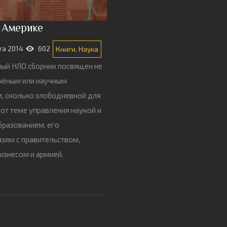
в Америке
та 2014
602
Книги
,
Наука
ый НЛО сборник посвящен не
чёным или научным
, сколько злободневной для
от теме управления наукой и
разованием, его
зям с правительством,
изнесом и армией.