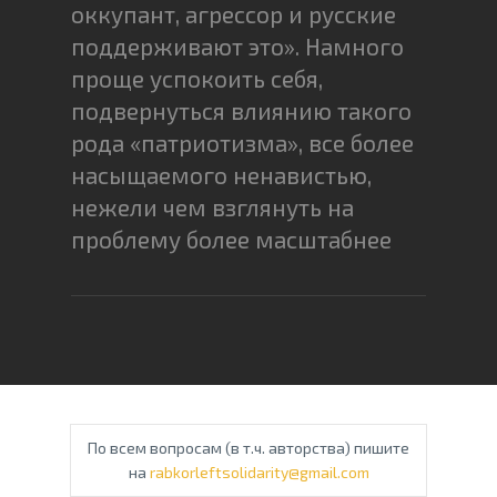
оккупант, агрессор и русские
поддерживают это». Намного
проще успокоить себя,
подвернуться влиянию такого
рода «патриотизма», все более
насыщаемого ненавистью,
нежели чем взглянуть на
проблему более масштабнее
По всем вопросам (в т.ч. авторства) пишите
на
rabkorleftsolidarity@gmail.com