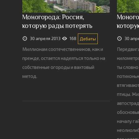
Моногорода: Россия,
Моного
которую рады потерять
котору
30 апреля 2013
168
30 апр
Дебаты
Миллионам соотечественников, как и
Передвига
прежде, остается надеяться только на
километро
собственные огороды и вахтовый
ты словно
метод.
потихоньк
втягивают
птицы. Жи
автострад
обосновыв
началу га
неолиоли
все услов