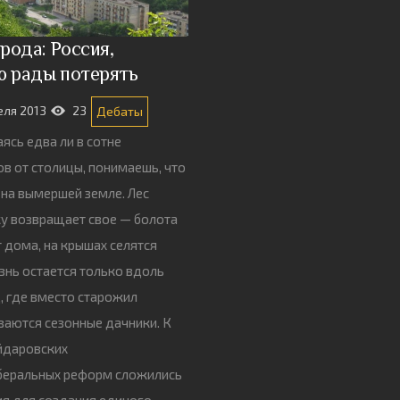
рода: Россия,
ю рады потерять
еля 2013
23
Дебаты
ясь едва ли в сотне
в от столицы, понимаешь, что
 на вымершей земле. Лес
у возвращает свое — болота
 дома, на крышах селятся
знь остается только вдоль
, где вместо старожил
аются сезонные дачники. К
йдаровских
беральных реформ сложились
ия для создания единого