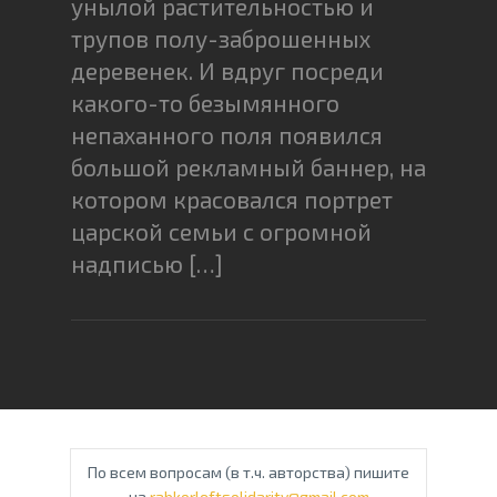
унылой растительностью и
трупов полу-заброшенных
деревенек. И вдруг посреди
какого-то безымянного
непаханного поля появился
большой рекламный баннер, на
котором красовался портрет
царской семьи с огромной
надписью […]
По всем вопросам (в т.ч. авторства) пишите
на
rabkorleftsolidarity@gmail.com