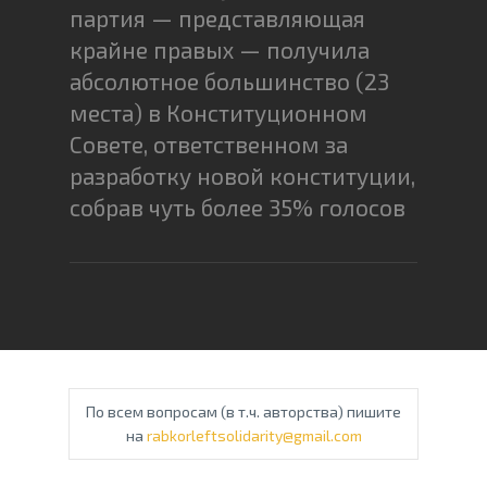
партия — представляющая
крайне правых — получила
абсолютное большинство (23
места) в Конституционном
Совете, ответственном за
разработку новой конституции,
собрав чуть более 35% голосов
По всем вопросам (в т.ч. авторства) пишите
на
rabkorleftsolidarity@gmail.com