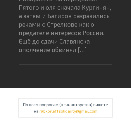
Пятого июля сначала Кургинян,
а затем и Багиров разразились
речами о Стрелкове как о
предателе интересов России.
Ещё до сдачи Славянска
ополчение обвинял […]
По всем вопросам (в т.ч. авторства) пишите
на
rabkorleftsolidarity@gmail.com