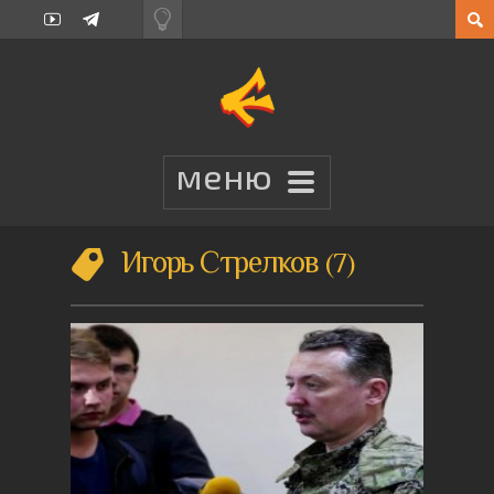
Игорь Стрелков
7