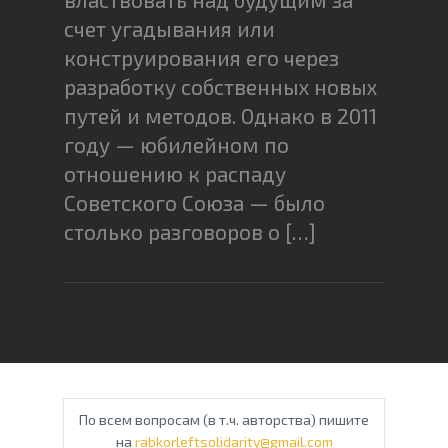
счет угадывания или
конструирования его через
разработку собственных новых
путей и методов. Однако в 2011
году — юбилейном по
отношению к распаду
Советского Союза — было
столько разговоров о […]
По всем вопросам (в т.ч. авторства) пишите
на
rabkorleftsolidarity@gmail.com