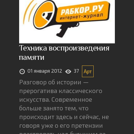
Техника воспроизведения
памяти
01 января 2012
37
Арт
Разговор об истории —
прерогатива классического
искусства. Современное
больше занято тем, что
происходит здесь и сейчас, не
говоря уже о его претензии
властвовать над будущим за