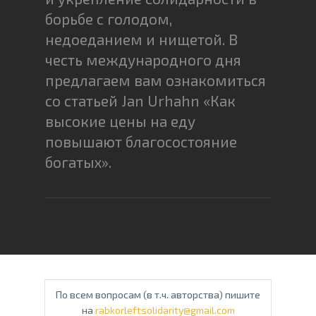
борьбе с голодом,
недоеданием и нищетой. В
честь международного дня
предлагаем вам ознакомиться
со статьей Jan Urhahn «Как
высокие цены на еду
повышают благосостояние
богатых».
По всем вопросам (в т.ч. авторства) пишите
на
rabkorleftsolidarity@gmail.com