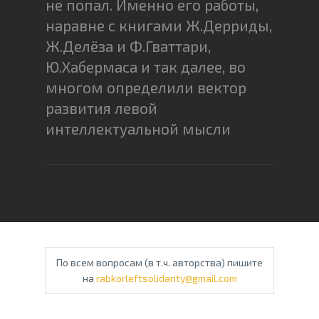
не попал. Именно его работы,
наравне с книгами Ж.Дерриды,
Ж.Делёза и Ф.Гваттари,
Ю.Хабермаса и так далее, во
многом определили вектор
развития левой
интеллектуальной мысли
По всем вопросам (в т.ч. авторства) пишите
на
rabkorleftsolidarity@gmail.com