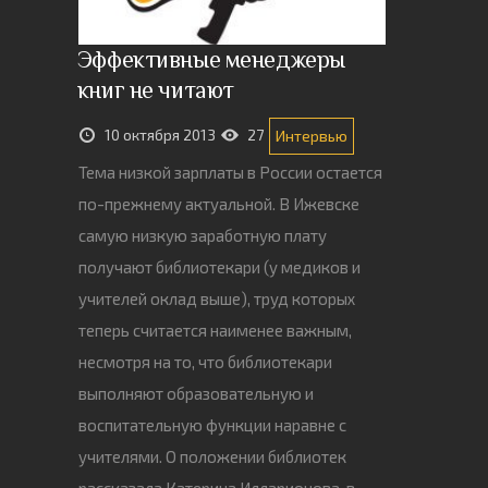
Эффективные менеджеры
книг не читают
10 октября 2013
27
Интервью
Тема низкой зарплаты в России остается
по-прежнему актуальной. В Ижевске
самую низкую заработную плату
получают библиотекари (у медиков и
учителей оклад выше), труд которых
теперь считается наименее важным,
несмотря на то, что библиотекари
выполняют образовательную и
воспитательную функции наравне с
учителями. О положении библиотек
рассказала Катерина Илларионова, в