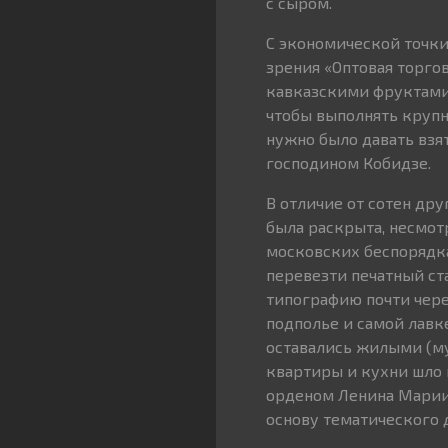
с сыром.
С экономической точк
зрения «Оптовая торго
кавказскими фруктами
чтобы выполнять крупн
нужно было давать взя
господином Кобидзе.
В отличие от сотен др
была раскрыта, несмотр
московских беспорядка
перевезти печатный ст
типографию почти чере
подполье и самой лавк
оставались жилыми (му
квартиры и кухни шло
орденом Ленина Марии
основу тематического 