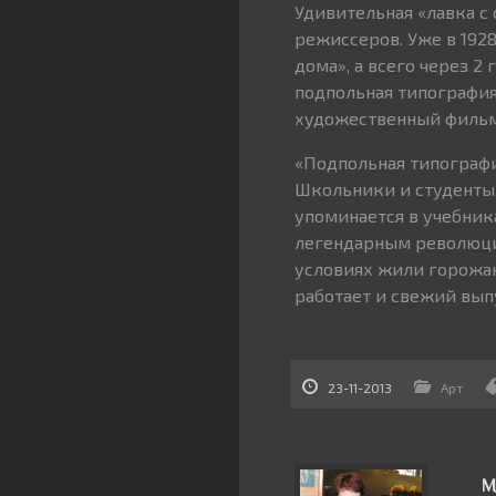
Удивительная «лавка с
режиссеров. Уже в 192
дома», а всего через 2
подпольная типография
художественный фильм 
«Подпольная типографи
Школьники и студенты,
упоминается в учебник
легендарным революци
условиях жили горожане
работает и свежий вып
23-11-2013
Арт
М