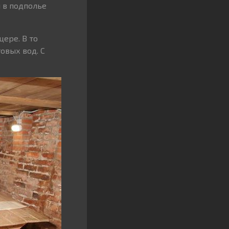
 в подполье
ере. В то
овых вод. С