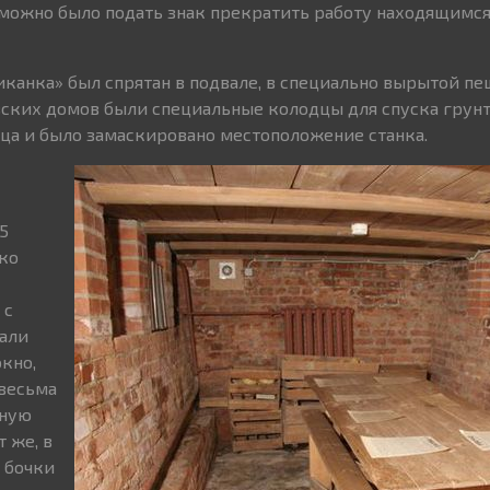
можно было подать знак прекратить работу находящимся
иканка» был спрятан в подвале, в специально вырытой пещ
ских домов были специальные колодцы для спуска грунт
ца и было замаскировано местоположение станка.
5
ко
 с
али
кно,
весьма
нную
 же, в
в бочки