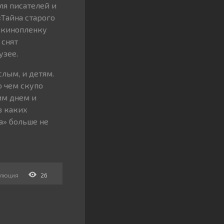
ля писателей и
«Тайна старого
а кинопленку
 снят
узее.
слым, и детям.
о чем скупо
им днем и
в каких
а» больше не
олюция
26