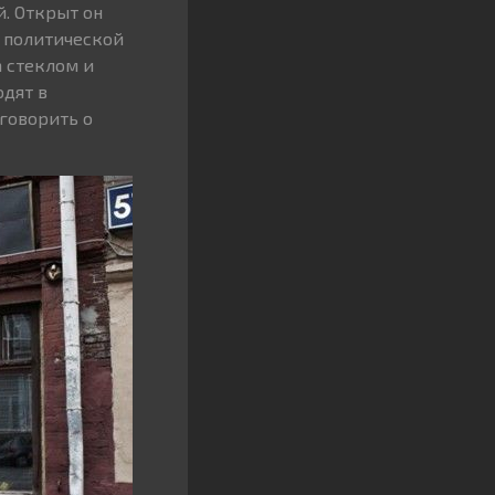
й. Открыт он
й политической
а стеклом и
одят в
говорить о