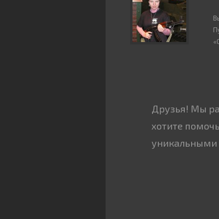
В
П
«
Друзья! Мы р
хотите помочь
уникальными 