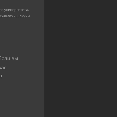
го университета.
урналах «Lucky» и
Если вы
вас
!