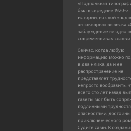
«Подпольная типографи
был в середине 1920-х
истории, но свой «подп
антикварная вывеска «
заблуждение не одно п
современниках «лавки
Сейчас, когда любую
информацию можно по
в два клика, да и ее
распространение не
представляет трудност
непросто вообразить, ч
всего сто лет назад вы
газеты мог быть сопря
подлинными трудностя
опасностями, достойн
приключенческого ром
Судите сами. К создан