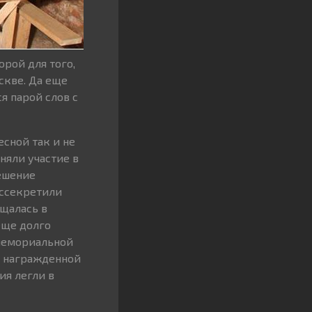
рой для того,
скве. Да еще
я парой слов с
есной так и не
няли участие в
ешение
ассекретили
ещалась в
еще долго
 мемориальной
ы награжденной
я легли в