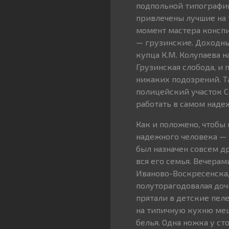
подпольной типографи
привлечены лучшие на 
момент мастера консп
— грузинские. Доходн
купца К.М. Колупаева н
Грузинская слобода, и
никаких подозрений. Т
полицейский участок С
работать в самом наде
Как и положено, чтобы
надежного человека — 
был назначен совсем д
вся его семья. Вечера
Иваново-Воскресенска,
полуторагодовалая доч
прятали в детские пеле
на типичную кухню мещ
белья. Одна ножка у ст