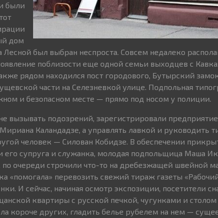
и были
тот
ирации
ый дом
а Лесной был выбран неспроста. Совсем недалеко распола
 появление поблизости еще одной семьи выходцев с Кавка
акже рядом находился пост городового, Бутырский замок
ущевской части на Селезневкой улице. Подпольная типог
жном и безопасном месте — прямо под носом у полиции.
 не вызывать подозрений, зарегистрировали предприятие
Мириана Каландадзе, а управлять лавкой и руководить 
ругой человек — Силован Кобидзе. В обеспечении прикры
ми его супруга и служанка, молодая подпольщица Маша И
 по очереди строчили что-то на дребезжащей швейной ма
ка «помогала» перевозить свежий тираж газеты «Рабочий
нки. И сейчас, начиная осмотр экспозиции, посетители с
анской квартиры с русской печкой, чугунками и столом
ола короче других, гладить белье рубелем на нем — сущее