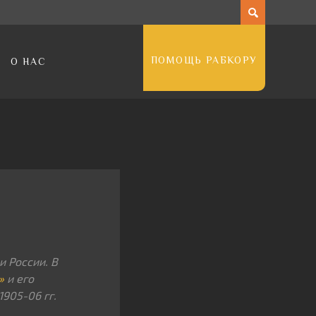
ПОМОЩЬ РАБКОРУ
О НАС
 России. В
»
и его
905-06 гг.