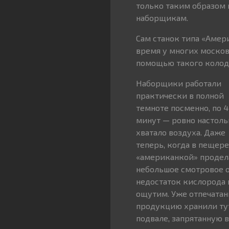
только таким образом 
наборщикам.
Сам станок типа «Амер
время у многих москов
помощью такого колод
Наборщики работали
практически в полной
темноте посменно, по 4
минут — ровно настоль
хватало воздуха. Даже
теперь, когда в пещере
«американкой» продел
небольшое смотровое о
недостаток кислорода 
ощутим. Уже отпечата
продукцию хранили тут
подвале, запрятанную 