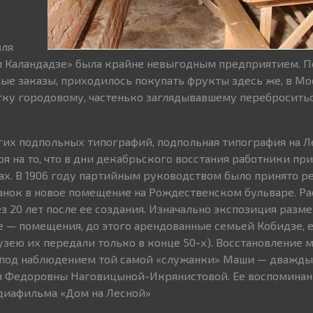
и
вля
 Каландадзе» была крайне невыгодным предприятием. По
ые заказы, приходилось покупать фрукты здесь же, в Мо
тку городовому, частенько заглядывавшему переброситьс
угих подпольных типографий, подпольная типография на Л
я на то, что в дни декабрьского восстания работники при
х. В 1906 году партийным руководством было принято р
анок в новое помещение на Рождественском бульваре. Р
з 20 лет после ее создания. Изначально экспозиция разм
е — помещения, до этого арендованные семьей Кобидзе, 
зею их передали только в конце 50-х). Восстановление
 под наблюдением той самой «служанки» Маши — дважд
 Федоровны Наговицыной-Икрянистовой. Ее воспоминани
диафильма «Дом на Лесной»