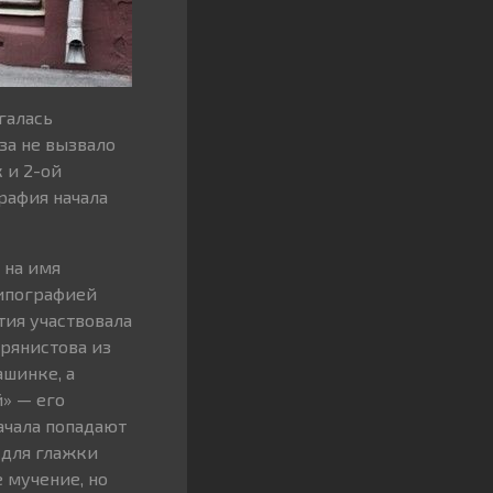
галась
за не вызвало
 и 2-ой
рафия начала
 на имя
типографией
тия участвовала
крянистова из
шинке, а
» — его
начала попадают
 для глажки
 мучение, но