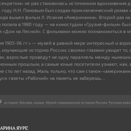
 секретом» не раз становилась источником вдохновения д
8 году Н.Н. Пановым был создан приключенческий роман 
 года вышел фильм Л. Исакия «Американка». Второй раз н
 попала в 1980 году — на киностудии «Грузия-фильм» был
«Дом на Лесной». С фильмами можно познакомиться в м
я 1905-06 гг.» — музей в равной мере интересный и взро
 изучающие историю России, своими глазами увидят то, 
ах, взрослые проведут не одну параллель между нынешн
онным прошлым, а самые юные посетители узнают, как, 
 сто лет назад. Жаль только, что сам станок-«американк
уск газеты «Рабочий» на память не заберешь…
история
,
Москва
,
музеи
,
Музей современной истории России
,
Русская рев
АРИНА ЯУРЕ