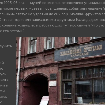
я 1905-06 гг.» — музей во многих отношениях уникальны
, в числе первых музеев, посвященных событиям недавне
ольный» статус не утратил до сих пор. Муляжи фруктов з
Оптовая торговля кавказскими фруктами Каландадзе» вв
околение живущих и работающих тут москвичей. Что уж 
 с секретом»?
лучить
ей,
то
пуск
жен с
ми и
ыми
ана.
ию