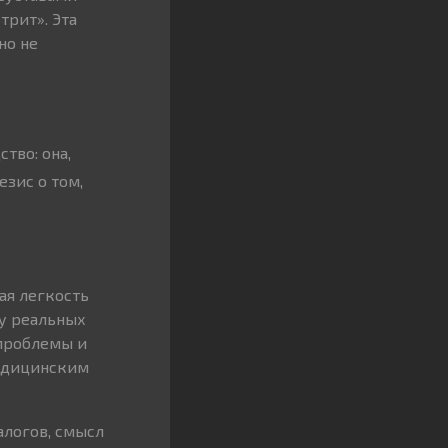
трит». Эта
но не
тво: она,
езис о том,
ая легкость
ду реальных
 проблемы и
медицинским
алогов, смысл