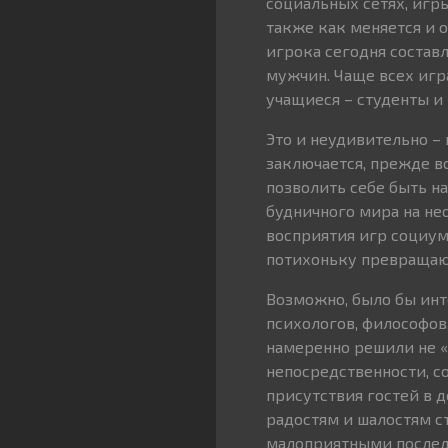
социальных сетях, игр
также как меняется и 
игрока сегодня составл
мужчин. Чаще всех иг
учащиеся – студенты и
Это и неудивительно –
заключается, прежде вс
позволить себе быть н
будничного мира на н
восприятия игр социум
потихоньку превращают
Возможно, было бы инт
психологов, философов,
намеренно решили не «
непосредственности, 
присутствия гостей в 
радостям и шалостям с
малоприятными послед