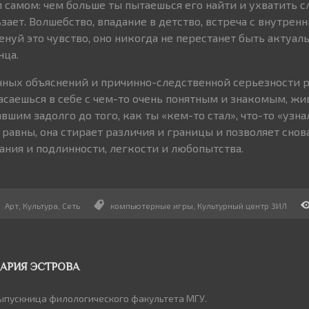
 самом: чем больше ты пытаешься его найти и ухватить с
ает. Волшебство, впадание в детство, встреча с внутрен
енуй это чувство, оно никогда не перестанет быть актуаль
нца.
ных объяснений и причинно-следственной серьезности р
касаешься в себе с чем-то очень понятным и знакомым, ж
шим задолго до того, как ты «кем-то стал», что-то «узна
е равны, она стирает различия и границы и позволяет снов
ания и подлинности, легкости и любопытства.
Арт
,
Культура
,
Сеть
компьютерные игры
,
Культурный центр ЗИЛ
АРИЯ ЭСТРОВА
ыпускница филологического факультета МГУ.