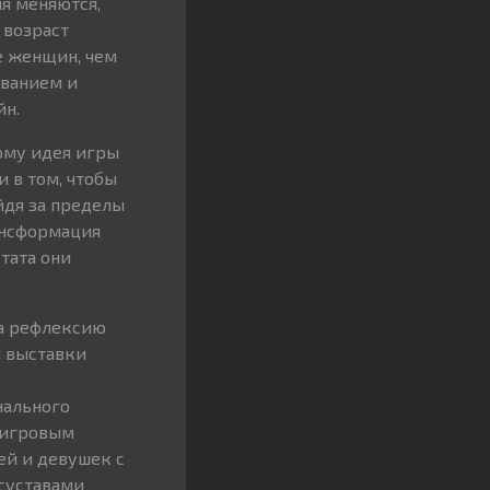
я меняются,
 возраст
ше женщин, чем
ованием и
йн.
дому идея игры
и в том, чтобы
йдя за пределы
ансформация
тата они
ла рефлексию
и выставки
нального
 игровым
ей и девушек с
суставами