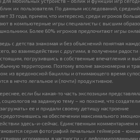
ы для мобильных устройств – облик и функции игр сегодн
облик их пользователя. По данным исследований, средний
яет 33 года, причем, что интересно, среди игроков боль
рают в компьютерные игры специалисты с высшим образ
 школьники. Более 60% игроков предпочитают игры онла
 ведь с детства знакомая и без объяснений понятная каж
его, во взаимодействии с другими, в получении радости 
астоящим, погрузившись в собственные впечатления и вы
еобычную территорию. Поэтому вполне закономерна и тр
ом: из вредоносной бациллы и отнимающего время супос
ся в нечто легальное и (почти) продуктивное.
ереснее, если бы какая-то часть экспозиции представля
 социологов на заданную тему – но похоже, что создател
загружать» ее и придали своему детищу настроение
сосредоточившись на обеспечении максимального эмоцио
действии здесь-и-сейчас. Единственным комментарием к
тановится серия фотографий печальных геймеров – юнош
ствиями игромании, в частности – с деформированными 