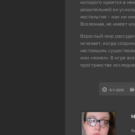
которого кроется в нем
решительней он ускольз
ностальгия – как ни им
Вселенная, не имеет ко
Взрослый мир рассудоч
исчезает, когда сопри
настоящим, существовав
или «понял». В игре вс
пространстве исследов
9-7-2013
М
В