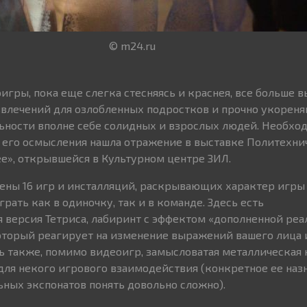
© m24.ru
гры, пока еще слегка стесняясь и краснея, все больше в
влечений для озлобленных подростков и прочно укореня
ьности вполне себе солидных и взрослых людей. Необхо
и его осмысления нашла отражение в выставке Политехни
ее», открывшейся в Культурном центре ЗИЛ.
ены 16 игр и инсталляций, раскрывающих характер игры
рать как в одиночку, так и в команде. Здесь есть
 версия Тетриса, лабиринт с эффектом «дополненной реа
оторый реагирует на изменение выражений вашего лица 
сь также, помимо видеоигр, замысловатая металлическая 
для некого игрового взаимодействия (конкретное ее наз
ьных экспонатов понять довольно сложно).