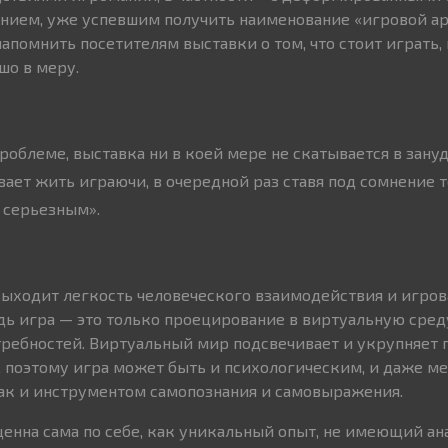
анием, уже успевшим получить наименование «игровой ар
апомнить посетителям выставки о том, что стоит играть, 
шо в меру.
облеме, выставка ни в коей мере не скатывается в занудс
ает жить играючи, в очередной раз ставя под сомнение т
 серьезным».
выходит легкость человеческого взаимодействия и игров
едь игра — это только проецирование в виртуальную сре
требностей. Виртуальный мир подсвечивает и укрупняет
, поэтому игра может быть и психологическим, и даже 
ак и инструментом самопознания и самовыражения.
ценна сама по себе, как уникальный опыт, не имеющий ан