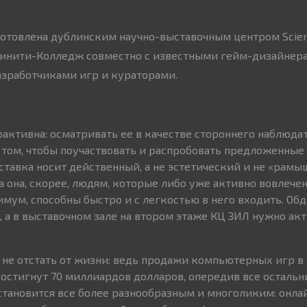
отовлена дублинским научно-выставочным центром Scienc
ринити-Колледж совместно с известными гейм-дизайнер
зработчиками игр и кураторами.
рактивна: осматривать ее в качестве стороннего наблюда
том, чтобы поучаствовать и распробовать предложенные 
ыставка носит действенный, а не эстетический и не «рам
а она, скорее, людям, которые либо уже активно вовлече
имум, способны быстро и с легкостью в него входить. Об
 а в выставочном зале на втором этаже КЦ ЗИЛ нужно ак
ы не отстать от жизни: ведь продажи компьютерных игр в 2
достигнут 70 миллиардов долларов, опередив все остальн
становится все более разнообразным и многоликим: онла