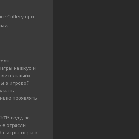
e Gallery при
ами,
теля
игры на вкус и
ышлительный»
ны в игровой
думать
тивно проявлять
013 году, по
ые отрасли
йн-игры, игры в