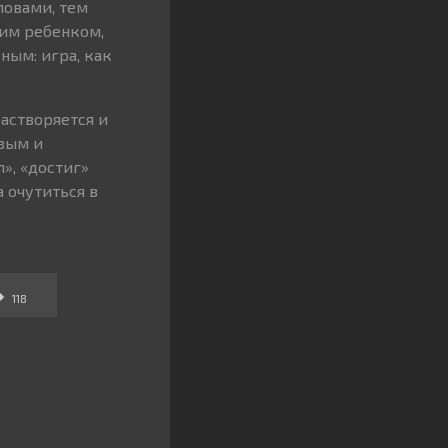
ловами, тем
ним ребенком,
ным: игра, как
астворяется и
ивым и
л», «достиг»
а очутиться в
118