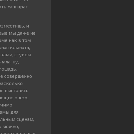
ать «аппарат
азместишь, и
орые мы даже не
оме как в том
ьная комната,
тками, стуком
ала, ну,
 лошадь,
же совершенно
 насколько
в выставки.
ующие овес»,
омимо
измы для
альным сценам,
ь можно,
индустриальных