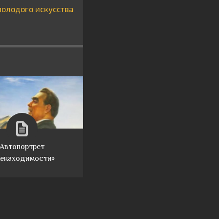
молодого искусства
Автопортрет
ненаходимости»