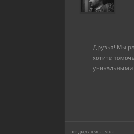
Друзья! Мы р
хотите помочь
уникальными 