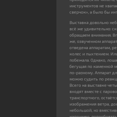
инструментов не хвата
сверчок», а было бы ин
Выставка довольно небо
всё же удивительно: с
обращаем внимания. Вп
же, озвученном аппарат
отведена аппаратам, р
колес и пыхтением. Или
побежала. Однако, лоша
бегущая по каменной м
по-разному. Аппарат д
можно судить по реакц
Всего на выставке четы
входят вместе с паров
транспортного, остаёт
изображения ветра, дож
небольшой, но вместивш
например, попробовать