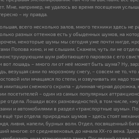
ет. Мне, например, не удалось во время посещения услыш
тересно – ну правда.
льшая, всего несколько залов, много техники здесь не р
колько разных оттенков есть у обыденных шумов, на кот
рочем, некоторые шумы мы сегодня уже почти нигде, кр
ами Попова кино, и не слышим. Скажем, чуть ли не отдел
еконструирующим шум работающего паровоза с его свис
 вот лошадь – много ли от неё может быть шума? Ну, зарж
дь, везущая сани по морозному снегу, – совсем не то, что
остовой или мчащаяся по степи, и озвучивать их надо то
ля имитации снежного скрипа – длинная черная дорожка,
ии посетителей – один из самых популярных аттракционо
ре отдела. Лошади всех разновидностей, в том числе, «ж
озами и автомобилями в раздел «транспортные шумы». П
ся ещё три отдела: природных шумов – здесь стоят механ
дя, ливня, капели, бурных волн. Отдел, посвященный бат
ий многое: от средневековья, до начала ХХ-го века. Здес
 изобразить шум атакующего танка. Последний отдел – 