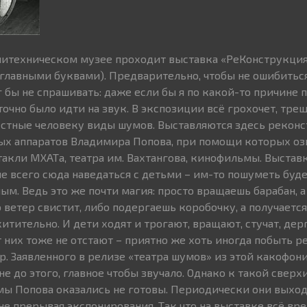
олитехническом музее проходит выставка «РеКонструкци
аглавными буквами). Предварительно, чтобы не ошибиться
 бы не спрашивать: даже если бы я по какой-то причине 
очно было идти на звук. В экспозиции всё грохочет, трещи
естные человеку виды шумов. Выставляются здесь рекон
ых аппаратов Владимира Попова, при помощи которых оз
такли МХАТа, театра им. Вахтангова, кинофильмы. Выставк
ше всего сюда наведаться с детьми – им-то пошуметь буд
ым. Ведь это же почти магия: просто вращаешь барабан, а
ветер свистит, либо подергаешь коробочку, а получается 
хитительно. И дети ходят и трогают, вращают, стучат, де
 них тоже не отстают – приятно же хоть иногда побыть р
. Заявленного в релизе «театра шумов» из этой какофонии
, не до этого, главное чтобы звучало. Однако к такой свер
ы Попова оказались не готовы. Периодически они выходя
не прерывая экспонирования. Так что на выставке всё вр