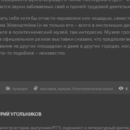
ются звуки забиваемых свай и прочей трудовой деятельн
вать себя хотя бы отчасти паровозом или лошадью, самос
ма Эйзенштейна (и не только его – всего в экспозиции д
ите в политехнический музей, там интересно. Музею гро
 в официальном релизе выставки сказано, что предполага
ание на других площадках и даже в других городах, когд
то-то подобное – неизвестно.
Культура
выставка
,
музыка
,
Политехнический музей
8
РИЙ УГОЛЬНИКОВ
агистр истории, выпускник РГГУ, журналист и литературный критик,