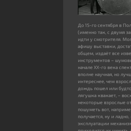
До 15-го сентября в П
(именно так, с двумя з
идти у смотрителя. Мог
афишу выставки, достат
общем, издаёт все изв
инструментов – шумов
начале ХХ-го века спек
вполне научная, но луч
интереснее, чем взросл
дождь пошел или будто 
лягушка квакает, – вос
некоторые взрослые от
пошуметь вот, например
получается, ну и ладно
эксплуатации механизм
приходится их чинить, 