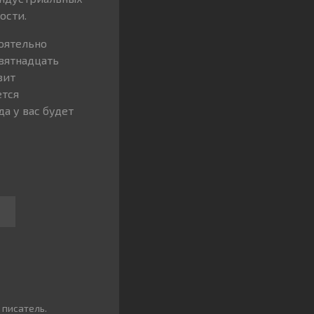
ости.
тоятельно
евятнадцать
зит
ется
а у вас будет
 писатель.