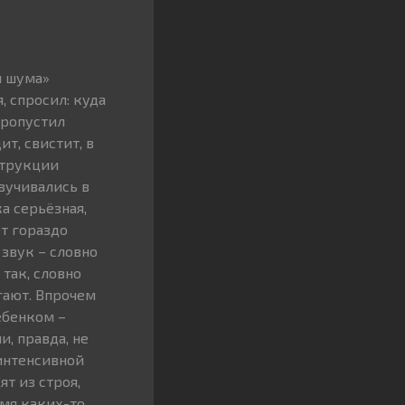
я шума»
, спросил: куда
пропустил
т, свистит, в
струкции
вучивались в
а серьёзная,
ет гораздо
 звук – словно
так, словно
ргают. Впрочем
ебенком –
, правда, не
хинтенсивной
т из строя,
емя каких-то