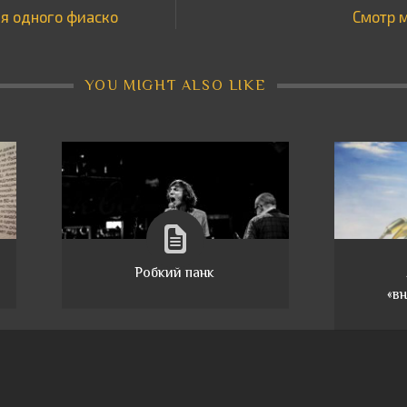
ия одного фиаско
Смотр 
YOU MIGHT ALSO LIKE
Робкий панк
«в