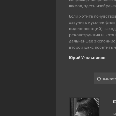
шумов, здесь изобража
Если хотите почувство
озвучить кусочек филь
видеопроекций), заход
реконструкция и, хотя
дальнейшее экспониров
второй шанс посетить ч
Юрий Угольников
8-8-2012
Ю
М