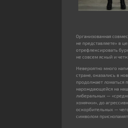
Организованная совмес
не представляете» в це
отрефлексировать бурн
не совсем ясный и чет
Невероятно много напис
стране, оказались в н
продолжает ломаться по
нарождающейся на наши
либеральных — «средни
хомячки», до агрессив
оскорбительных — чего
символом приснопамят