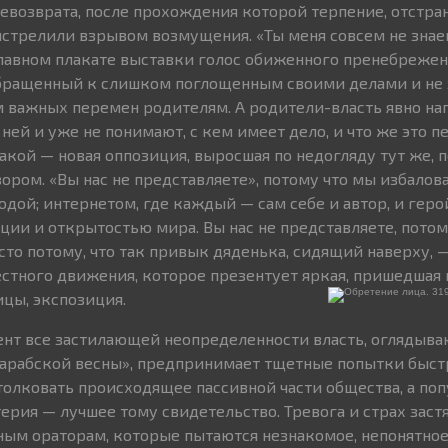
невозврата, после прохождения которой терпение, отстра
трелили взрывом возмущения. «Ты меня совсем не знае
главном плакате выставки голос обиженного пренебреже
обращенный к слишком поглощенным своими делами и не
м важных перемен родителям. А родители-власть явно на
 ней и уже не понимают, с кем имеет дело, и что же это п
такой — новая оппозиция, выросшая по недогляду тут же,
ором. «Вы нас не представляете», потому что мы избалов
одой; интернетом, где каждый — сам себе и автор, и геро
ии и открытостью мира. Вы нас не представляете, потом
сто потому, что так привык дяденька, сидящий наверху, 
естного движения, которое презентует яркая, пришедшая 
ицы, экспозиция.
нт все застилающей неопределенности власть, оглядыва
арабской весны», предпринимает тщетные попытки быст
толковать происходящее пассивной части общества, а поп
ерия — лучшее тому свидетельство. Тревога и страх застя
ым ораторам, которые пытаются незнакомое, непонятное