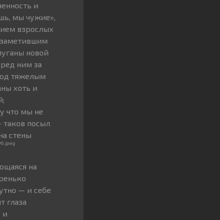
ненность и
шь, мы чужие»,
нием взрослых
 заметившим
пуганы новой
еред ним за
 под тяжелым
аны хоть и
й;
у что мы не
— таков посыл
на стены
ющаяся на
ренько
утно — и себе
т глаза
 и