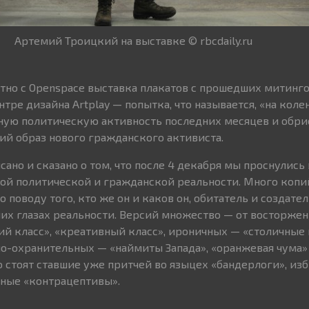
Артемий Троицкий на выставке © rbcdaily.ru
тно с Openspace выставка плакатов с прошедших митинго
нтре дизайна Artplay — попытка, что называется, «на коле
ую политическую активность последних месяцев и обри
кий образ нового гражданского активиста.
ано и сказано о том, что после 4 декабря мы проснулись
овой политической и гражданской реальности. Много копи
 поводу того, кто же он и каков он, обитатель и создател
х глазах реальности. Версий множество — от восторжен
й класс», «креативный класс», ироничных — «столичные
но-охранительных — «наймиты Запада», «оранжевая чума»
 стоят ставшие уже притчей во языцех «бандерлоги», из
ные «контрацептивы».