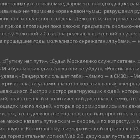
ие запихнуть в знакомые, даром что неподходящие, рамк
ривычных им терминах «оранжевой чумы», разрушения р
оисков заокеанского госдепа. Дело в том, что кроме этих
х грехов оппозиции пока сложно предъявить сколько-н
а вот у Болотной и Сахарова реальных претензий к суще
за прошедшие годы молчаливого скрежетания зубами, — к
, «Путину нет пути», «Судья Москаленко служит сатане», «
«Мы будем приходить, пока они не уйдут», «Россия, хвати
 удава», «Бандерлоги слышат тебя», «Хамло — в СИЗО», «М
 кричит власти устами плакатов хор этих новых, «непред
ывающихся, быстро и остро реагирующих людей, которые
й, нравственный и политический диссонанс с теми, кто 
площадях много людей, которые сформировались или даж
, тех, кто в девяностые еще под стол или, простите, на 
ие можно назвать путинским — скорее, и по возрасту, и, гл
их внуков. Воспитанному в иерархической вертикальной
да горизонтальная логика Web 2.0, дарующая пусть вирт