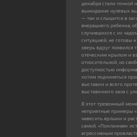
декабря стали точкой 
выжидание нулевых выс
— так и слышится в за
вчерашнего ребенка, 
случившихся с их чадо
ситуацией, не готовы к
зверь вдруг появился 
отеческим крылом и вз
относительной, но своб
доступностью информац
хотим подчиняться про
выставки и всего прот
выставочного зала с ул
В этот тревожный моме
неприятные примеры «
навесить ярлыки и рас
самой. «Поклонная» ист
агрессивным провластн