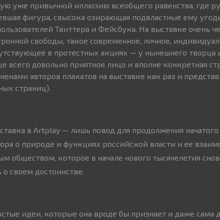
шую уже привычной иллюзию всеобщего равенства, где р
евшая фигура, свысока озирающая подвластные ему угодья
ользователей Твиттера и Фейсбука. На выставке очень ч
тронной свободы, такое современное, личное, индивидуал
сутствующее в протестных акциях — у нынешнего творца 
ще всего довольно приятное лицо и вполне конкретная ст
именами авторов плакатов на выставке как раз и предста
ых страниц).
ыставка в Artplay — лишь повод для продолжения начатого
вора о природе и функциях российской власти и ее взаим
ым обществом, которое в начале нового тысячелетия сно
 о своем достоинстве.
остые идеи, которые она вроде бы признает и даже сама 