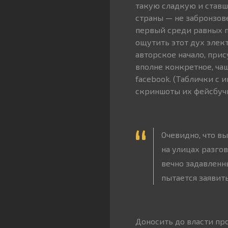
такую сладкую и став
страны — не забронзов
первый среди равных п
ощутить этот дух элек
авторское начало, при
вполне конкретное, ча
facebook. (Таблички с 
скриншоты их фейсбучн
Очевидно, что в
на улицах разго
вечно задавленн
пытается заявить
Доносить до власти пр