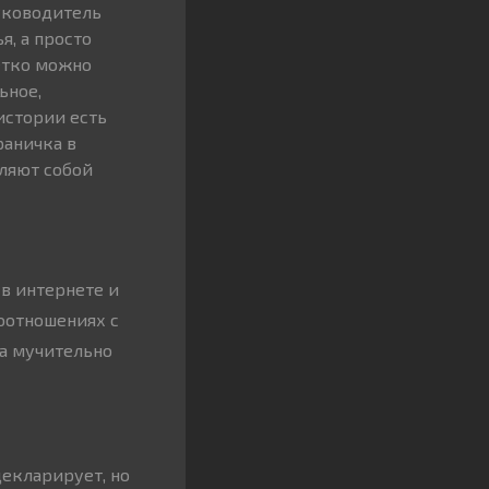
уководитель
, а просто
етко можно
ьное,
истории есть
раничка в
вляют собой
 в интернете и
оотношениях с
ва мучительно
декларирует, но