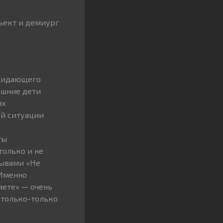
бъект и демиург
жидающего
ашние дети
их
ой ситуации
ты
только и не
зывами «Не
 Именно
яете» — очень
 только-только