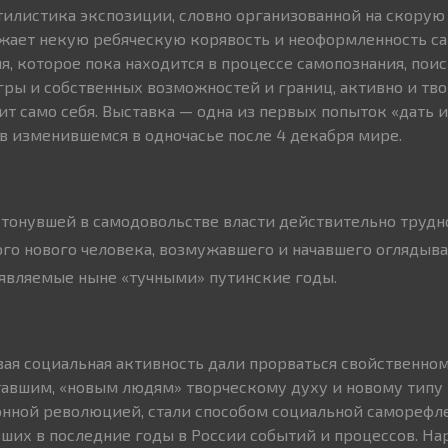
тилистика экспозиции, словно организованной на скорую
ажает некую ребяческую корявость и неоформленность с
, которое пока находится в процессе самопознания, поис
ры и собственных возможностей и границ, активно и тв
пит само себя. Выставка — одна из первых попыток «дать 
в изменившемся в одночасье после 4 декабря мире.
тонувшей в самодовольстве власти действительно трудн
того нового человека, возмужавшего и начавшего оглядыва
ъявляемые ныне «тучными» путинские годы.
ая социальная активность дали прорваться свойственном
тавшим, «новым людям» творческому духу и новому типу
нной революцией, стали способом социальной саморефл
их в последние годы в России событий и процессов. На