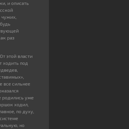
и, и описать
усской
 чужих,
ибудь
ствующей
ак раз
От этой власти
т ходить под
едведев,
ставимых»,
 все сильнее
оказался
е родились уже
горшок ходил,
авное, по духу,
 системе
уальную, но