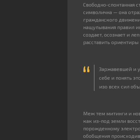
Свободно-спонтанная с
символична — она отр
гражданского движения
нащупывания правил иг
создает, осознает и ле
расставить ориентиры 
Заржавевшей и у
себе и понять э
изо всех сил об
Меж тем митинги и нов
как из-под земли восс
порожденному электро
обобщения происходивш