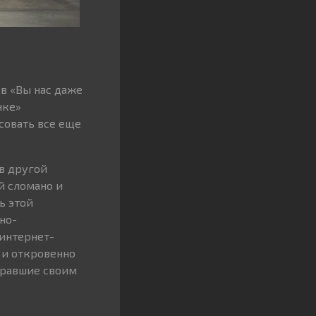
в «Вы нас даже
нке»
совать все еще
 в другой
й сломано и
ь этой
но-
 интернет-
 и откровенно
бравшие своим