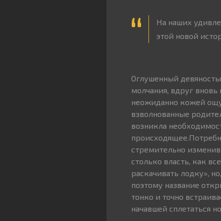
На наших удивле
этой новой истор
Оглушенный девяност
молчания, вдруг вновь
неожиданно кожей ощут
взволнованные родител
возникла необходимост
происходящее.Потребн
стремительно изменивш
столько власть, как 
раскачивать лодку», н
поэтому название откр
тонко и точно встраив
начавшей сплетаться н