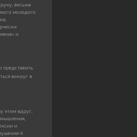
 руку, весьма
амого молодого
ка,
орчески
имена» и
о представить
ться вокруг в
у этим вдруг,
 мышления,
ексии и
рушения 4