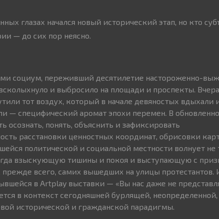
нных глазах начался новый исторический этап, но кто су
ии — до сих пор неясно.
ыми социум, переживший десятилетие настороженно-вы
 всколыхнуло и выбросило на площади и проспекты. Вчер
или тот воздух, который в начале девяностых вдыхали 
и — специфический аромат эпохи перемен. В обновленн
ь осознать, понять, объяснить и зафиксировать
ость расстановки ценностных координат, обрисовки кар
ейся политической и социальной местности волнует не 
всегда взыскующую тишины и покоя и выступающую с при
о, прежде всего, самих вышедших на улицы протестантов.
ывшейся в Artplay выставки — «Вы нас даже не представл
ается в контекст сегодняшней бурлящей, неопределенной,
овой исторической и гражданской парадигмы.